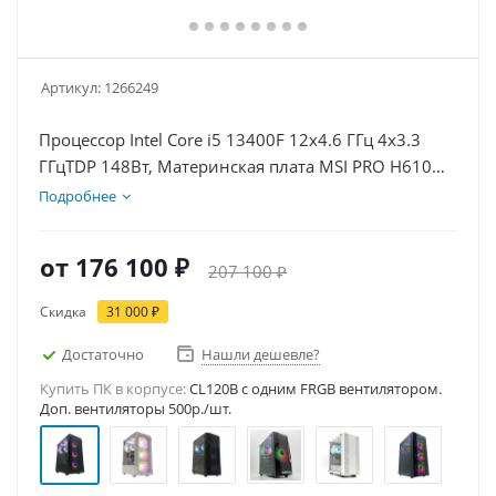
Артикул:
1266249
Процессор Intel Core i5 13400F 12x4.6 ГГц 4x3.3
ГГцTDP 148Вт, Материнская плата MSI PRO H610M-
E D5, Видеокарта RTX 5060 8Гб, Память
Подробнее
DDR5 64Gb, Диски SSD 1000Гб + HDD 1Тб, БП
600Вт
от
176 100 ₽
207 100 ₽
Скидка
31 000 ₽
Достаточно
Нашли дешевле?
Купить ПК в корпусе:
CL120B c одним FRGB вентилятором.
Доп. вентиляторы 500р./шт.