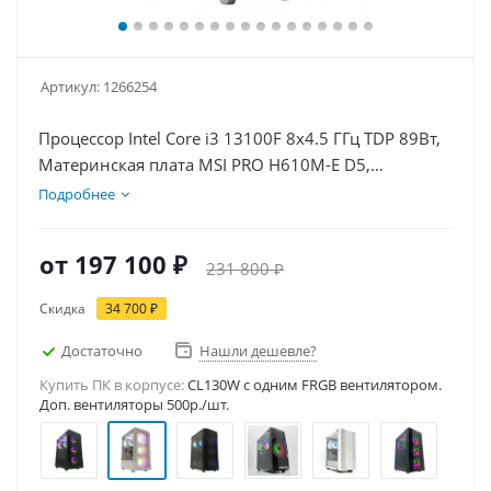
Артикул:
1266254
Процессор Intel Core i3 13100F 8x4.5 ГГц TDP 89Вт,
Материнская плата MSI PRO H610M-E D5,
Видеокарта RTX 5060Ti 16Гб, Память DDR5 64Gb,
Подробнее
Диски SSD 1000Гб + HDD 2Тб, БП 600Вт
от
197 100 ₽
231 800 ₽
Скидка
34 700 ₽
Достаточно
Нашли дешевле?
Купить ПК в корпусе:
CL130W c одним FRGB вентилятором.
Доп. вентиляторы 500р./шт.