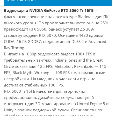
Видеокарта NVIDIA GeForce RTX 5060 Ti 16ГБ
—
флагманское решение на архитектуре Blackwell для ПК
высокого уровня. По производительности она на 25%
превосходит RTX 5060, однако уступает до 30%
старшему модели RTX 5070. Оснащена 4480 ядрами
CUDA, 16 ГБ GDDR7, поддерживает DLSS 4 и Advanced
Ray Tracing.
В играх на 1080p видеокарта выдаёт 100+ FPS в
требовательных тайтлах: Indiana Jones and the Great
Circle показывает 125 FPS, Metaphor: ReFantazio — 115
FPS, Black Myth: Wukong — 108 FPS с максимальными
настройками. На младших моделях эти игры не
достигают стабильных 100 FPS.
RTX 5060 Ti 16ГБ идеальна для творческих
профессионалов. Дизайнеры получат мощный
инструмент для 3D-моделирования в Unreal Engine 5 и
Unity с полной поддержкой лучей. Специалисты по