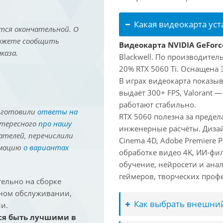
Какая видеокарта ус
тся окончательной. О
можете сообщить
Видеокарта NVIDIA GeForc
каза.
Blackwell. По производител
20% RTX 5060 Ti. Оснащена 
В играх видеокарта показыв
выдаёт 300+ FPS, Valorant —
работают стабильно.
иготовили
ответы на
RTX 5060 полезна за преде
нтересного
про нашу
инженерные расчёты. Дизай
ателей, перечислили
Cinema 4D, Adobe Premiere P
рмацию
о вариантах
обработке видео 4K, ИИ-фи
обучение, нейросети и ана
геймеров, творческих проф
ельно на сборке
йном обслуживании,
Как выбрать внешний
и.
ся быть лучшими в