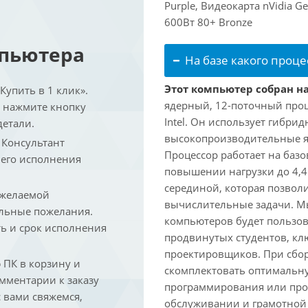
Purple, Видеокарта nVidia G
600Вт 80+ Bronze
мпьютера
На базе какого проце
Этот компьютер собран на 
упить в 1 клик».
ядерный, 12-поточный проц
и нажмите кнопку
Intel. Он использует гибри
детали.
высокопроизводительные яд
. Консультант
Процессор работает на базо
 его исполнения
повышении нагрузки до 4,4
серединой, которая позвол
 желаемой
вычислительные задачи. Мы
льные пожелания.
компьютеров будет пользов
ть и срок исполнения
продвинутых студентов, кл
проектировщиков. При сбор
ПК в корзину и
скомплектовать оптимальн
омментарии к заказу
программирования или про
 вами свяжемся,
обслуживании и грамотной 