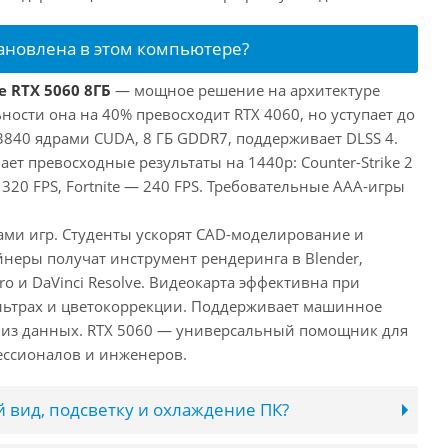
тановлена в этом компьютере?
e RTX 5060 8ГБ
— мощное решение на архитектуре
ьности она на 40% превосходит RTX 4060, но уступает до
3840 ядрами CUDA, 8 ГБ GDDR7, поддерживает DLSS 4.
ает превосходные результаты на 1440p: Counter-Strike 2
 320 FPS, Fortnite — 240 FPS. Требовательные AAA-игры
лами игр. Студенты ускорят CAD-моделирование и
неры получат инструмент рендеринга в Blender,
ro и DaVinci Resolve. Видеокарта эффективна при
льтрах и цветокоррекции. Поддерживает машинное
лиз данных. RTX 5060 — универсальный помощник для
ессионалов и инженеров.
 вид, подсветку и охлаждение ПК?