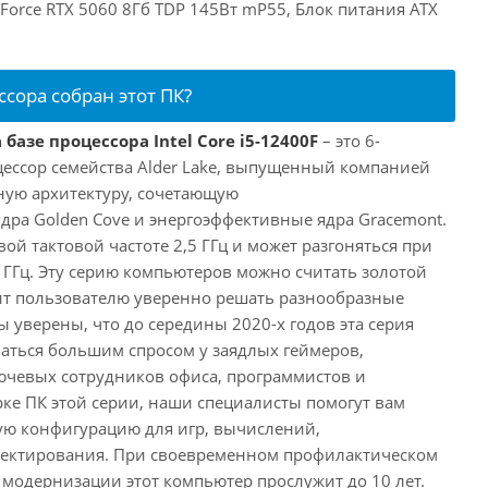
eForce RTX 5060 8Гб TDP 145Вт mP55, Блок питания ATX
ссора собран этот ПК?
базе процессора Intel Core i5-12400F
– это 6-
ессор семейства Alder Lake, выпущенный компанией
дную архитектуру, сочетающую
ра Golden Cove и энергоэффективные ядра Gracemont.
вой тактовой частоте 2,5 ГГц и может разгоняться при
 ГГц. Эту серию компьютеров можно считать золотой
ит пользователю уверенно решать разнообразные
 уверены, что до середины 2020-х годов эта серия
аться большим спросом у заядлых геймеров,
ючевых сотрудников офиса, программистов и
ке ПК этой серии, наши специалисты помогут вам
ую конфигурацию для игр, вычислений,
ектирования. При своевременном профилактическом
модернизации этот компьютер прослужит до 10 лет.