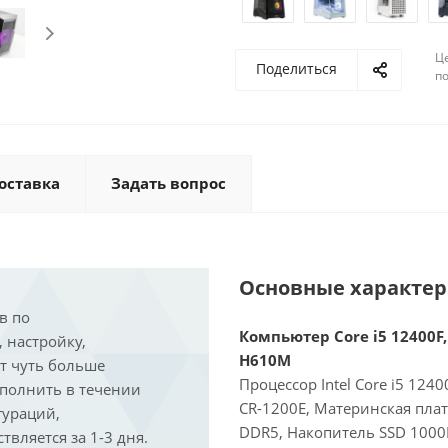
Ц
Поделиться
по
оставка
Задать вопрос
Основные характе
в по
Компьютер Core i5 12400F,
, настройку,
H610M
ит чуть больше
Процессор Intel Core i5 124
ыполнить в течении
CR-1200E, Материнская пла
гураций,
DDR5, Накопитель SSD 1000
вляется за 1-3 дня.