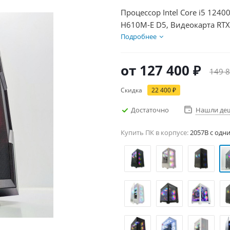
Процессор Intel Core i5 124
H610M-E D5, Видеокарта RTX
HDD 2Тб, БП 600Вт
Подробнее
от
127 400 ₽
149 8
Скидка
22 400 ₽
Достаточно
Нашли де
Купить ПК в корпусе:
2057B c одн