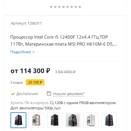
Артикул:
1266311
Процессор Intel Core i5 12400F 12x4.4 ГГц TDP
117Вт, Материнская плата MSI PRO H610M-E D5,
Видеокарта RTX 5060Ti 8Гб, Память DDR5 16Gb,
Подробнее
Диски SSD 1000Гб + HDD 1Тб, БП 600Вт
от
114 300 ₽
134 400 ₽
Скидка
20 100 ₽
Достаточно
Нашли дешевле?
Купить ПК в корпусе:
CL120B c одним FRGB вентилятором.
Доп. вентиляторы 500р./шт.