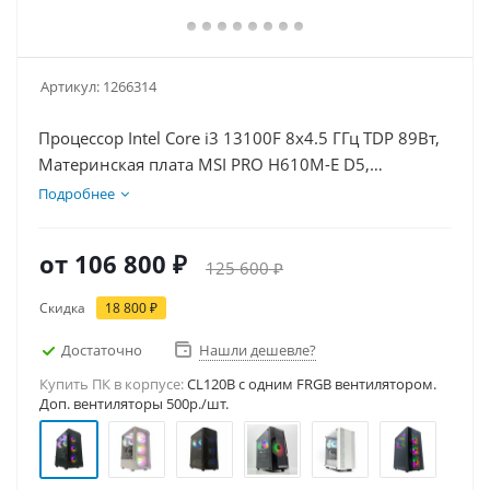
Артикул:
1266314
Процессор Intel Core i3 13100F 8x4.5 ГГц TDP 89Вт,
Материнская плата MSI PRO H610M-E D5,
Видеокарта RTX 5060 8Гб, Память DDR5 16Gb,
Подробнее
Диски SSD 1000Гб + HDD 2Тб, БП 600Вт
от
106 800 ₽
125 600 ₽
Скидка
18 800 ₽
Достаточно
Нашли дешевле?
Купить ПК в корпусе:
CL120B c одним FRGB вентилятором.
Доп. вентиляторы 500р./шт.