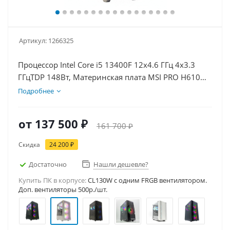
Артикул:
1266325
Процессор Intel Core i5 13400F 12x4.6 ГГц 4x3.3
ГГцTDP 148Вт, Материнская плата MSI PRO H610M-
E D5, Видеокарта RTX 5060Ti 16Гб, Память
Подробнее
DDR5 16Gb, Диски SSD 1000Гб + HDD 2Тб, БП
600Вт
от
137 500 ₽
161 700 ₽
Скидка
24 200 ₽
Достаточно
Нашли дешевле?
Купить ПК в корпусе:
CL130W c одним FRGB вентилятором.
Доп. вентиляторы 500р./шт.