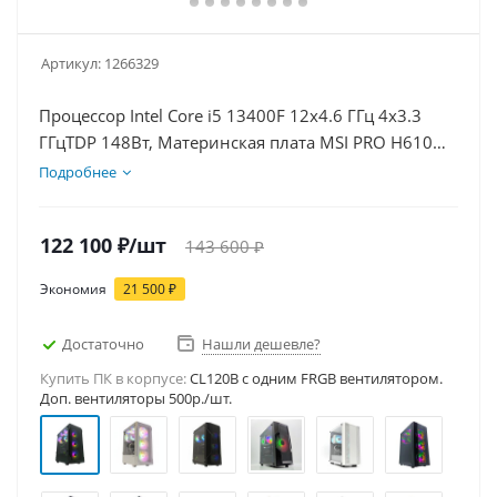
Артикул:
1266329
Процессор Intel Core i5 13400F 12x4.6 ГГц 4x3.3
ГГцTDP 148Вт, Материнская плата MSI PRO H610M-
E D5, Видеокарта RTX 5060Ti 16Гб, Память
Подробнее
DDR5 16Gb, Диски SSD 1000Гб, БП 600Вт
122 100
₽
/шт
143 600
₽
Экономия
21 500
₽
Достаточно
Нашли дешевле?
Купить ПК в корпусе:
CL120B c одним FRGB вентилятором.
Доп. вентиляторы 500р./шт.