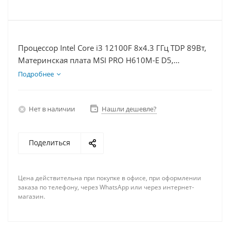
Процессор Intel Core i3 12100F 8x4.3 ГГц TDP 89Вт,
Материнская плата MSI PRO H610M-E D5,
Видеокарта RTX 5060Ti 16Гб, Память DDR5 16Gb,
Подробнее
Диски SSD 1000Гб + HDD 1Тб, БП 600Вт
Нет в наличии
Нашли дешевле?
Поделиться
Цена действительна при покупке в офисе, при оформлении
заказа по телефону, через WhatsApp или через интернет-
магазин.