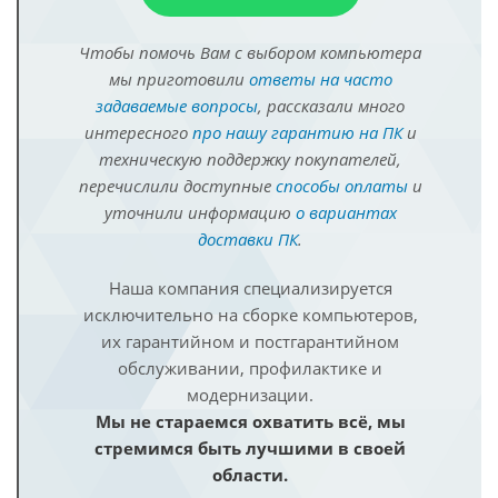
Чтобы помочь Вам с выбором компьютера
мы приготовили
ответы на часто
задаваемые вопросы
, рассказали много
интересного
про нашу гарантию на ПК
и
техническую поддержку покупателей,
перечислили доступные
способы оплаты
и
уточнили информацию
о вариантах
доставки ПК
.
Наша компания специализируется
исключительно на сборке компьютеров,
их гарантийном и постгарантийном
обслуживании, профилактике и
модернизации.
Мы не стараемся охватить всё, мы
стремимся быть лучшими в своей
области.