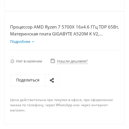
Процессор AMD Ryzen 7 5700X 16x4.6 ГГц TDP 65Вт,
Материнская плата GIGABYTE A520M K V2,
Видеокарта RTX 5060 8Гб, Память DDR4 16Gb,
Подробнее
Диски SSD 1000Гб + HDD 1Тб, БП 600Вт
Нет в наличии
Нашли дешевле?
Поделиться
Цена действительна при покупке в офисе, при оформлении
заказа по телефону, через WhatsApp или через интернет-
магазин.