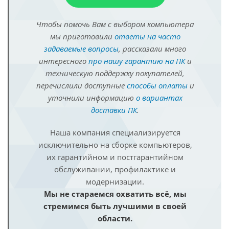
Чтобы помочь Вам с выбором компьютера
мы приготовили
ответы на часто
задаваемые вопросы
, рассказали много
интересного
про нашу гарантию на ПК
и
техническую поддержку покупателей,
перечислили доступные
способы оплаты
и
уточнили информацию
о вариантах
доставки ПК
.
Наша компания специализируется
исключительно на сборке компьютеров,
их гарантийном и постгарантийном
обслуживании, профилактике и
модернизации.
Мы не стараемся охватить всё, мы
стремимся быть лучшими в своей
области.