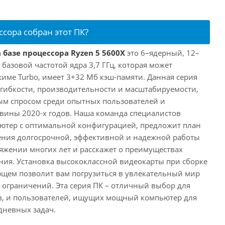
ссора собран этот ПК?
 базе процессора Ryzen 5 5600X
это 6–ядерный, 12–
 базовой частотой ядра 3,7 ГГц, которая может
жиме Turbo, имеет 3+32 Мб кэш-памяти. Данная серия
й гибкости, производительности и масштабируемости,
ым спросом среди опытных пользователей и
овины 2020-х годов. Наша команда специалистов
ютер с оптимальной конфигурацией, предложит план
ения долгосрочной, эффективной и надежной работы
яжении многих лет и расскажет о преимуществах
ия. Установка высококлассной видеокарты при сборке
щем позволит вам погрузиться в увлекательный мир
о ограничений. Эта серия ПК – отличный выбор для
в, и пользователей, ищущих мощный компьютер для
дневных задач.