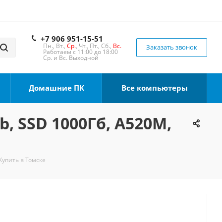
+7 906 951-15-51
Пн., Вт.,
Ср.
, Чт., Пт., Сб.,
Вс.
Заказать звонок
Работаем с 11:00 до 18:00
Ср. и Вс. Выходной
Домашние ПК
Все компьютеры
b, SSD 1000Гб, A520M,
Купить в Томске