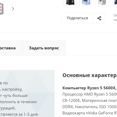
Ц
Поделиться
по
оставка
Задать вопрос
Основные характе
в по
Компьютер Ryzen 5 5600X, 
, настройку,
Процессор AMD Ryzen 5 5600
ит чуть больше
CR-1200E, Материнская пла
ыполнить в течении
DDR4, Накопитель SSD 1000Г
гураций,
Видеокарта nVidia GeForce 
вляется за 1-3 дня.