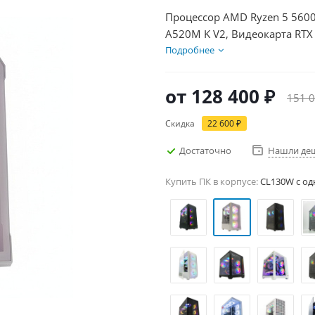
Процессор AMD Ryzen 5 5600
A520M K V2, Видеокарта RTX
БП 600Вт
Подробнее
от
128 400 ₽
151 0
Скидка
22 600 ₽
Достаточно
Нашли де
Купить ПК в корпусе:
CL130W c од