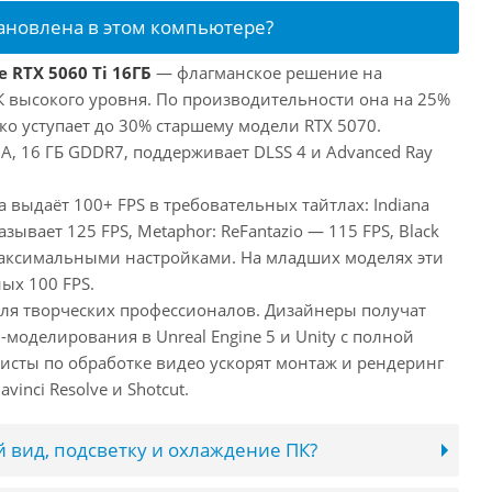
тановлена в этом компьютере?
 RTX 5060 Ti 16ГБ
— флагманское решение на
ПК высокого уровня. По производительности она на 25%
ко уступает до 30% старшему модели RTX 5070.
, 16 ГБ GDDR7, поддерживает DLSS 4 и Advanced Ray
а выдаёт 100+ FPS в требовательных тайтлах: Indiana
оказывает 125 FPS, Metaphor: ReFantazio — 115 FPS, Black
максимальными настройками. На младших моделях эти
ых 100 FPS.
 для творческих профессионалов. Дизайнеры получат
оделирования в Unreal Engine 5 и Unity с полной
исты по обработке видео ускорят монтаж и рендеринг
inci Resolve и Shotcut.
 вид, подсветку и охлаждение ПК?