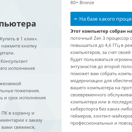
80+ Bronze
На базе какого проце
мпьютера
Этот компьютер собран на
поточный Zen 3 процессор с
упить в 1 клик».
повышаться до 4,6 ГГц в ре
и нажмите кнопку
компьютеров, за счет свое
детали.
будет пользоваться огромн
. Консультант
энтузиастов до второй пол
 его исполнения
поможет вам собрать компь
модернизации для обеспеч
 желаемой
вашего компьютера на прот
льные пожелания.
своевременного обслуживан
ть и срок исполнения
компьютера или в последую
киберспорта без каких-либ
ПК в корзину и
геймеров, контент-мэйкеро
омментарии к заказу
профессиональных и повсе
 вами свяжемся,