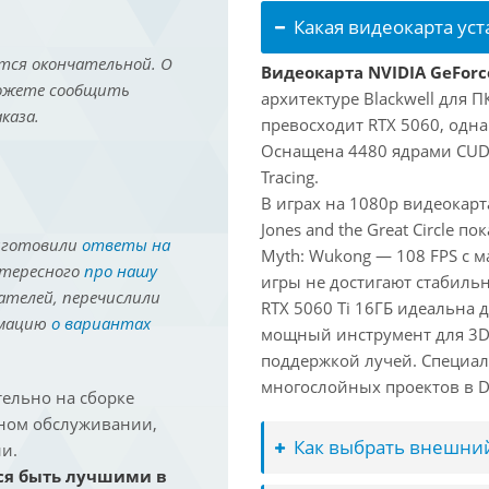
Какая видеокарта ус
тся окончательной. О
Видеокарта NVIDIA GeForce
можете сообщить
архитектуре Blackwell для 
каза.
превосходит RTX 5060, одна
Оснащена 4480 ядрами CUDA
Tracing.
В играх на 1080p видеокарт
Jones and the Great Circle п
иготовили
ответы на
Myth: Wukong — 108 FPS с 
нтересного
про нашу
игры не достигают стабильн
ателей, перечислили
RTX 5060 Ti 16ГБ идеальна
рмацию
о вариантах
мощный инструмент для 3D-м
поддержкой лучей. Специал
многослойных проектов в Dav
ельно на сборке
йном обслуживании,
Как выбрать внешний
и.
ся быть лучшими в