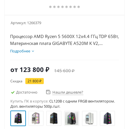
Артикул:
1266379
Процессор AMD Ryzen 5 5600X 12x4.4 ГГц TDP 65Вт,
Материнская плата GIGABYTE A520M K V2,
Видеокарта RTX 5060Ti 8Гб, Память DDR4 32Gb,
Подробнее
Диски SSD 1000Гб + HDD 2Тб, БП 600Вт
от
123 800 ₽
145 600 ₽
Скидка
21 800 ₽
Достаточно
Нашли дешевле?
Купить ПК в корпусе:
CL120B c одним FRGB вентилятором.
Доп. вентиляторы 500р./шт.