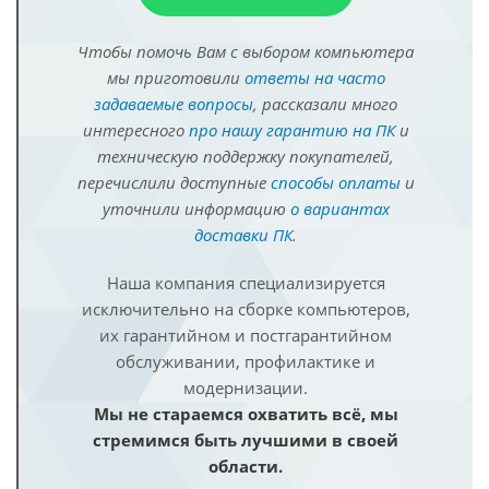
Чтобы помочь Вам с выбором компьютера
мы приготовили
ответы на часто
задаваемые вопросы
, рассказали много
интересного
про нашу гарантию на ПК
и
техническую поддержку покупателей,
перечислили доступные
способы оплаты
и
уточнили информацию
о вариантах
доставки ПК
.
Наша компания специализируется
исключительно на сборке компьютеров,
их гарантийном и постгарантийном
обслуживании, профилактике и
модернизации.
Мы не стараемся охватить всё, мы
стремимся быть лучшими в своей
области.