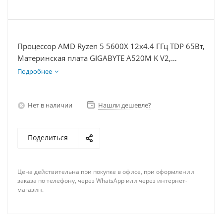
Процессор AMD Ryzen 5 5600X 12x4.4 ГГц TDP 65Вт,
Материнская плата GIGABYTE A520M K V2,
Видеокарта RTX 5060Ti 16Гб, Память DDR4 16Gb,
Подробнее
Диски SSD 500Гб + HDD 1Тб, БП 600Вт
Нет в наличии
Нашли дешевле?
Поделиться
Цена действительна при покупке в офисе, при оформлении
заказа по телефону, через WhatsApp или через интернет-
магазин.