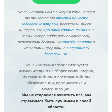
Чтобы помочь Вам с выбором компьютера
мы приготовили
ответы на часто
задаваемые вопросы
, рассказали много
интересного
про нашу гарантию на ПК
и
техническую поддержку покупателей,
перечислили доступные
способы оплаты
и
уточнили информацию
о вариантах
доставки ПК
.
Наша компания специализируется
исключительно на сборке компьютеров,
их гарантийном и постгарантийном
обслуживании, профилактике и
модернизации.
Мы не стараемся охватить всё, мы
стремимся быть лучшими в своей
области.