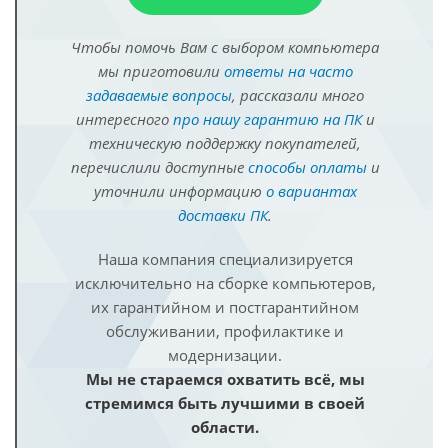
Чтобы помочь Вам с выбором компьютера
мы приготовили
ответы на часто
задаваемые вопросы
, рассказали много
интересного
про нашу гарантию на ПК
и
техническую поддержку покупателей,
перечислили доступные
способы оплаты
и
уточнили информацию
о вариантах
доставки ПК
.
Наша компания специализируется
исключительно на сборке компьютеров,
их гарантийном и постгарантийном
обслуживании, профилактике и
модернизации.
Мы не стараемся охватить всё, мы
стремимся быть лучшими в своей
области.