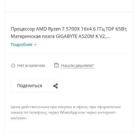
Процессор AMD Ryzen 7 5700X 16x4.6 ГГц TDP 65Вт,
Материнская плата GIGABYTE A520M K V2,
Видеокарта RTX 5060 8Гб, Память DDR4 32Gb,
Подробнее
Диски SSD 500Гб + HDD 1Тб, БП 600Вт
Нет в наличии
Нашли дешевле?
Поделиться
Цена действительна при покупке в офисе, при оформлении
заказа по телефону, через WhatsApp или через интернет-
магазин.