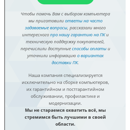
Чтобы помочь Вам с выбором компьютера
мы приготовили
ответы на часто
задаваемые вопросы
, рассказали много
интересного
про нашу гарантию на ПК
и
техническую поддержку покупателей,
перечислили доступные
способы оплаты
и
уточнили информацию
о вариантах
доставки ПК
.
Наша компания специализируется
исключительно на сборке компьютеров,
их гарантийном и постгарантийном
обслуживании, профилактике и
модернизации.
Мы не стараемся охватить всё, мы
стремимся быть лучшими в своей
области.