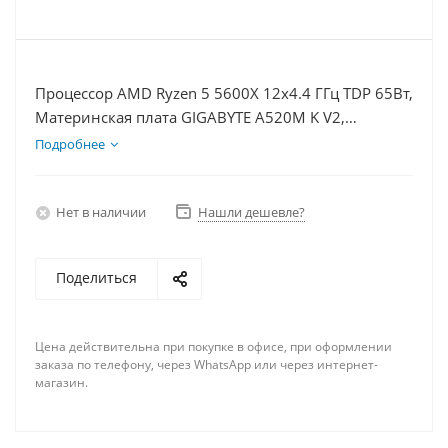
Процессор AMD Ryzen 5 5600X 12x4.4 ГГц TDP 65Вт,
Материнская плата GIGABYTE A520M K V2,
Видеокарта RTX 5060Ti 8Гб, Память DDR4 32Gb,
Подробнее
Диски SSD 500Гб + HDD 2Тб, БП 600Вт
Нет в наличии
Нашли дешевле?
Поделиться
Цена действительна при покупке в офисе, при оформлении
заказа по телефону, через WhatsApp или через интернет-
магазин.