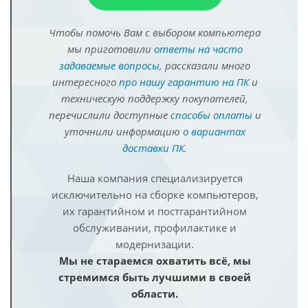
Чтобы помочь Вам с выбором компьютера
мы приготовили
ответы на часто
задаваемые вопросы
, рассказали много
интересного
про нашу гарантию на ПК
и
техническую поддержку покупателей,
перечислили доступные
способы оплаты
и
уточнили информацию
о вариантах
доставки ПК
.
Наша компания специализируется
исключительно на сборке компьютеров,
их гарантийном и постгарантийном
обслуживании, профилактике и
модернизации.
Мы не стараемся охватить всё, мы
стремимся быть лучшими в своей
области.