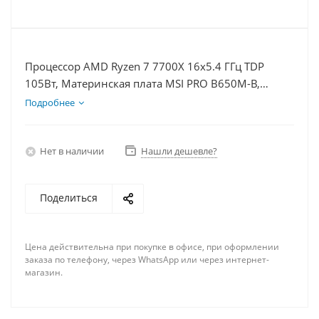
Процессор AMD Ryzen 7 7700X 16x5.4 ГГц TDP
105Вт, Материнская плата MSI PRO B650M-B,
Видеокарта RTX 5060Ti 16Гб, Память DDR5 64Gb,
Подробнее
Диски SSD 500Гб + HDD 1Тб, БП 600Вт
Нет в наличии
Нашли дешевле?
Поделиться
Цена действительна при покупке в офисе, при оформлении
заказа по телефону, через WhatsApp или через интернет-
магазин.