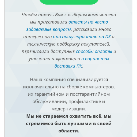
Чтобы помочь Вам с выбором компьютера
мы приготовили
ответы на часто
задаваемые вопросы
, рассказали много
интересного
про нашу гарантию на ПК
и
техническую поддержку покупателей,
перечислили доступные
способы оплаты
и
уточнили информацию
о вариантах
доставки ПК
.
Наша компания специализируется
исключительно на сборке компьютеров,
их гарантийном и постгарантийном
обслуживании, профилактике и
модернизации.
Мы не стараемся охватить всё, мы
стремимся быть лучшими в своей
области.