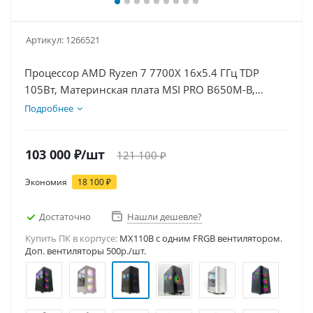
Артикул:
1266521
Процессор AMD Ryzen 7 7700X 16x5.4 ГГц TDP
105Вт, Материнская плата MSI PRO B650M-B,
Видеокарта RTX 5060 8Гб, Память DDR5 16Gb,
Подробнее
Диски SSD 500Гб, БП 600Вт
103 000
₽
/шт
121 100
₽
Экономия
18 100
₽
Достаточно
Нашли дешевле?
Купить ПК в корпусе:
MX110B c одним FRGB вентилятором.
Доп. вентиляторы 500р./шт.