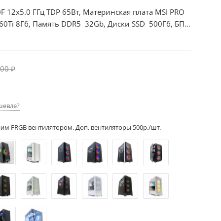
F 12x5.0 ГГц TDP 65Вт, Материнская плата MSI PRO
60Ti 8Гб, Память DDR5 32Gb, Диски SSD 500Гб, БП
00 ₽
шевле?
ним FRGB вентилятором. Доп. вентиляторы 500р./шт.