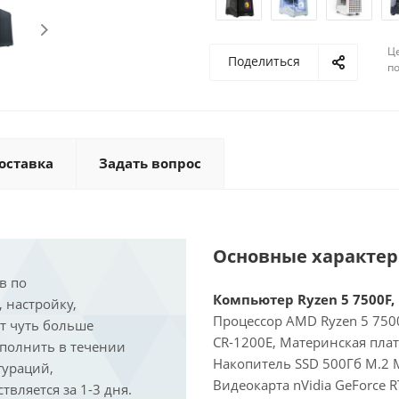
Ц
Поделиться
по
оставка
Задать вопрос
Основные характе
в по
Компьютер Ryzen 5 7500F, 
, настройку,
Процессор AMD Ryzen 5 7500
ит чуть больше
CR-1200E, Материнская пла
ыполнить в течении
Накопитель SSD 500Гб M.2 M
гураций,
Видеокарта nVidia GeForce 
вляется за 1-3 дня.