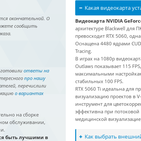
Какая видеокарта ус
тся окончательной. О
Видеокарта NVIDIA GeForce
можете сообщить
архитектуре Blackwell для 
каза.
превосходит RTX 5060, одна
Оснащена 4480 ядрами CUDA
Tracing.
В играх на 1080p видеокарт
Outlaws показывает 115 FPS,
иготовили
ответы на
максимальными настройками
нтересного
про нашу
стабильных 100 FPS.
ателей, перечислили
RTX 5060 Ti идеальна для п
рмацию
о вариантах
визуализацию проектов в V
инструмент для цветокоррекц
эффективна при потоковой 
ельно на сборке
медицинской визуализацие
йном обслуживании,
и.
Как выбрать внешний
ся быть лучшими в