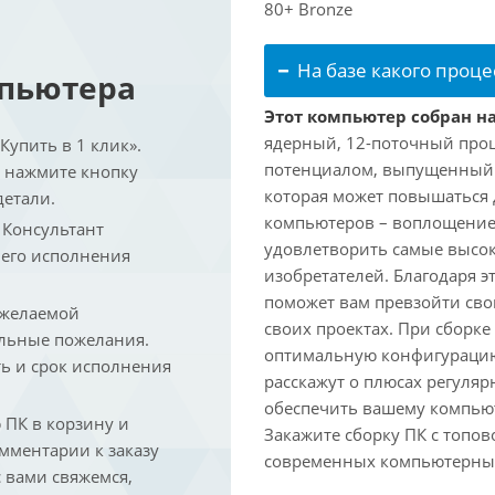
80+ Bronze
На базе какого проце
мпьютера
Этот компьютер собран на
ядерный, 12-поточный проц
упить в 1 клик».
потенциалом, выпущенный в 
и нажмите кнопку
которая может повышаться д
детали.
компьютеров – воплощение
. Консультант
удовлетворить самые высок
 его исполнения
изобретателей. Благодаря 
поможет вам превзойти сво
 желаемой
своих проектах. При сборк
льные пожелания.
оптимальную конфигурацию
ть и срок исполнения
расскажут о плюсах регуляр
обеспечить вашему компьют
ПК в корзину и
Закажите сборку ПК с топов
омментарии к заказу
современных компьютерных
 вами свяжемся,