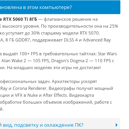
тановлена в этом компьютере?
 RTX 5060 Ti 8ГБ
— флагманское решение на
ПК высокого уровня. По производительности она на 25%
ко уступает до 30% старшему модели RTX 5070.
, 8 ГБ GDDR7, поддерживает DLSS 4 и Advanced Ray
а выдаёт 100+ FPS в требовательных тайтлах: Star Wars
 Alan Wake 2 — 105 FPS, Dragon's Dogma 2 — 110 FPS с
. На младших моделях эти игры не достигают
рофессиональных задач. Архитекторы ускорят
-Ray и Corona Renderer. Видеографы получат мощный
ии и VFX в Nuke и After Effects. Видеокарта
обработке больших объёмов изображений, работе с
й.
 вид, подсветку и охлаждение ПК?