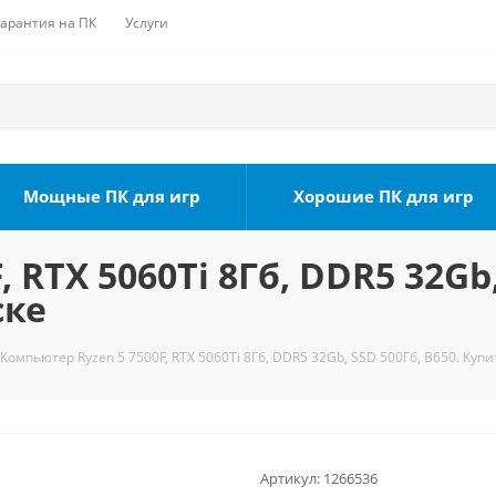
Гарантия на ПК
Услуги
Мощные ПК для игр
Хорошие ПК для игр
 RTX 5060Ti 8Гб, DDR5 32Gb,
ске
Компьютер Ryzen 5 7500F, RTX 5060Ti 8Гб, DDR5 32Gb, SSD 500Гб, B650. Купи
Артикул:
1266536