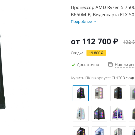
Процессор AMD Ryzen 5 7500
B650M-B, Видеокарта RTX 50
600Вт
Подробнее
от
112 700 ₽
132 5
Скидка
19 800 ₽
Достаточно
Нашли де
Купить ПК в корпусе:
CL120B c од