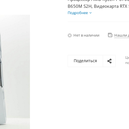
B650M S2H, Видеокарта RTX 
HDD 2Тб, БП 600Вт
Подробнее
Нет в наличии
Нашли 
Ц
Поделиться
по