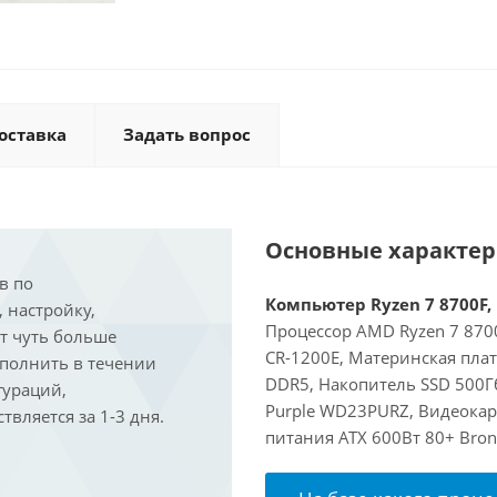
оставка
Задать вопрос
Основные характе
в по
Компьютер Ryzen 7 8700F, 
, настройку,
Процессор AMD Ryzen 7 8700
ит чуть больше
CR-1200E, Материнская пла
ыполнить в течении
DDR5, Накопитель SSD 500Г
гураций,
Purple WD23PURZ, Видеокарт
вляется за 1-3 дня.
питания ATX 600Вт 80+ Bron