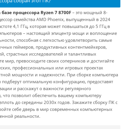
ссора собран этот ПК?
 базе процессора Ryzen 7 8700F
– это мощный 8-
ессор семейства AMD Phoenix, выпущенный в 2024
астоте 4,1 ГГц, которая может повышаться до 5 ГГц в
омпьютеров – настоящий эпицентр мощи и воплощение
ности, способная с легкостью удовлетворить самые
ичных геймеров, продуктивных контентмейкеров,
, страстных исследователей и талантливых
те мир, превосходите своих соперников и достигайте
еских, профессиональных или игровых проектах
нтной мощности и надежности. При сборке компьютера
 подберут оптимальную конфигурацию, предоставят
ации и расскажут о важности регулярного
, что позволит обеспечить вашему компьютеру
плоть до середины 2030х годов. Закажите сборку ПК с
ройте себе дверь в мир современных компьютерных
енной реальности.