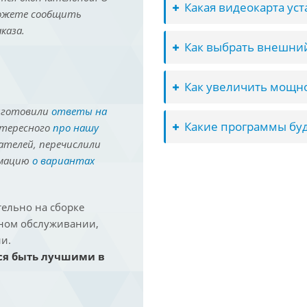
Какая видеокарта ус
можете сообщить
каза.
Как выбрать внешний
Как увеличить мощно
иготовили
ответы на
Какие программы буд
нтересного
про нашу
ателей, перечислили
рмацию
о вариантах
ельно на сборке
йном обслуживании,
и.
ся быть лучшими в