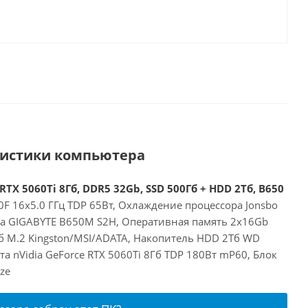
ристики компьютера
RTX 5060Ti 8Гб, DDR5 32Gb, SSD 500Гб + HDD 2Тб, B650
F 16x5.0 ГГц TDP 65Вт, Охлаждение процессора Jonsbo
та GIGABYTE B650M S2H, Оперативная память 2x16Gb
б M.2 Kingston/MSI/ADATA, Накопитель HDD 2Тб WD
а nVidia GeForce RTX 5060Ti 8Гб TDP 180Вт mP60, Блок
ze