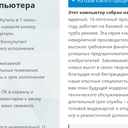
На базе какого проце
мпьютера
Этот компьютер собран на
ядерный, 16-поточный проц
упить в 1 клик».
году, работает на базовой ч
и нажмите кнопку
турбо режиме. Эта серия к
детали.
невероятной производитель
. Консультант
высокие требования фанат
 его исполнения
успешных предпринимателей
изобретателей. Завоевывай
 желаемой
новых высот в своих творч
льные пожелания.
благодаря этой беспрецеде
ть и срок исполнения
наши опытные специалисты
вам план будущей модерниз
ПК в корзину и
технического обслуживания
омментарии к заказу
длительный срок службы – в
 вами свяжемся,
топовой видеокартой и отк
игр и реалистичной дополн
тся окончательной. О