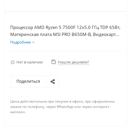
Процессор AMD Ryzen 5 7500F 12x5.0 ГГц TDP 65Вт,
Материнская плата MSI PRO B650M-B, Видеокарта
RTX 5060Ti 8Гб, Память DDR5 32Gb, Диски
Подробнее
SSD 500Гб + HDD 2Тб, БП 600Вт
Нет в наличии
Нашли дешевле?
Поделиться
Цена действительна при покупке в офисе, при оформлении
заказа по телефону, через WhatsApp или через интернет-
магазин.