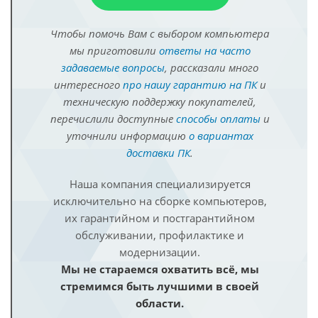
Чтобы помочь Вам с выбором компьютера
мы приготовили
ответы на часто
задаваемые вопросы
, рассказали много
интересного
про нашу гарантию на ПК
и
техническую поддержку покупателей,
перечислили доступные
способы оплаты
и
уточнили информацию
о вариантах
доставки ПК
.
Наша компания специализируется
исключительно на сборке компьютеров,
их гарантийном и постгарантийном
обслуживании, профилактике и
модернизации.
Мы не стараемся охватить всё, мы
стремимся быть лучшими в своей
области.