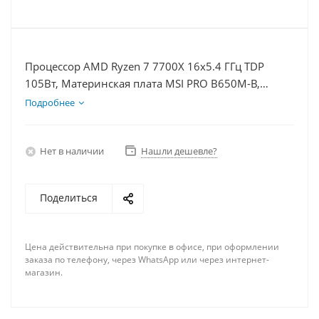
Процессор AMD Ryzen 7 7700X 16x5.4 ГГц TDP
105Вт, Материнская плата MSI PRO B650M-B,
Видеокарта RTX 5060Ti 16Гб, Память DDR5 32Gb,
Подробнее
Диски SSD 500Гб + HDD 2Тб, БП 600Вт
Нет в наличии
Нашли дешевле?
Поделиться
Цена действительна при покупке в офисе, при оформлении
заказа по телефону, через WhatsApp или через интернет-
магазин.