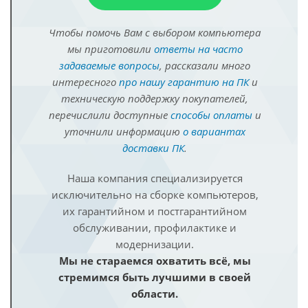
Чтобы помочь Вам с выбором компьютера
мы приготовили
ответы на часто
задаваемые вопросы
, рассказали много
интересного
про нашу гарантию на ПК
и
техническую поддержку покупателей,
перечислили доступные
способы оплаты
и
уточнили информацию
о вариантах
доставки ПК
.
Наша компания специализируется
исключительно на сборке компьютеров,
их гарантийном и постгарантийном
обслуживании, профилактике и
модернизации.
Мы не стараемся охватить всё, мы
стремимся быть лучшими в своей
области.