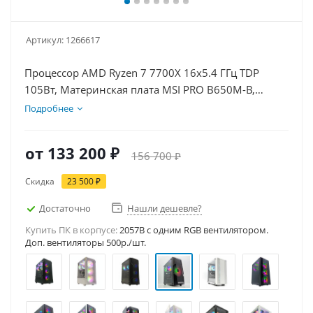
Артикул:
1266617
Процессор AMD Ryzen 7 7700X 16x5.4 ГГц TDP
105Вт, Материнская плата MSI PRO B650M-B,
Видеокарта RTX 5060Ti 16Гб, Память DDR5 16Gb,
Подробнее
Диски SSD 1000Гб, БП 600Вт
от
133 200 ₽
156 700 ₽
Скидка
23 500 ₽
Достаточно
Нашли дешевле?
Купить ПК в корпусе:
2057B c одним RGB вентилятором.
Доп. вентиляторы 500р./шт.