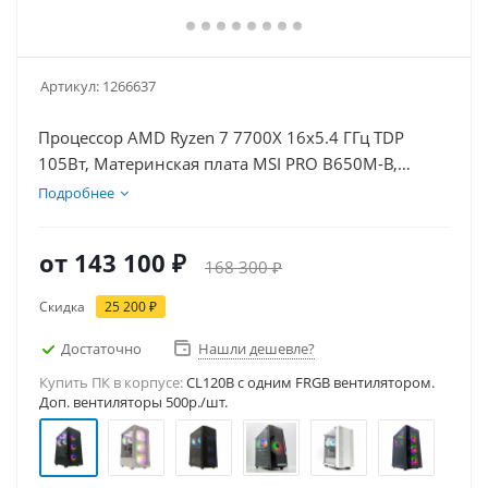
Артикул:
1266637
Процессор AMD Ryzen 7 7700X 16x5.4 ГГц TDP
105Вт, Материнская плата MSI PRO B650M-B,
Видеокарта RTX 5060Ti 8Гб, Память DDR5 32Gb,
Подробнее
Диски SSD 1000Гб + HDD 1Тб, БП 600Вт
от
143 100 ₽
168 300 ₽
Скидка
25 200 ₽
Достаточно
Нашли дешевле?
Купить ПК в корпусе:
CL120B c одним FRGB вентилятором.
Доп. вентиляторы 500р./шт.