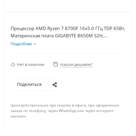
Процессор AMD Ryzen 7 8700F 16x5.0 ГГц TDP 65Вт,
Материнская плата GIGABYTE B650M S2H,
Видеокарта RTX 5060Ti 16Гб, Память DDR5 32Gb,
Подробнее
Диски SSD 1000Гб, БП 600Вт
Нет в наличии
Нашли дешевле?
Поделиться
Цена действительна при покупке в офисе, при оформлении
заказа по телефону, через WhatsApp или через интернет-
магазин.