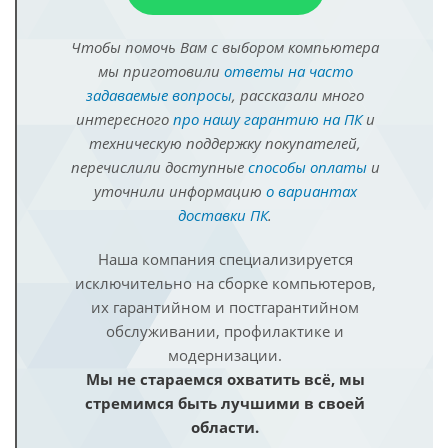
Чтобы помочь Вам с выбором компьютера
мы приготовили
ответы на часто
задаваемые вопросы
, рассказали много
интересного
про нашу гарантию на ПК
и
техническую поддержку покупателей,
перечислили доступные
способы оплаты
и
уточнили информацию
о вариантах
доставки ПК
.
Наша компания специализируется
исключительно на сборке компьютеров,
их гарантийном и постгарантийном
обслуживании, профилактике и
модернизации.
Мы не стараемся охватить всё, мы
стремимся быть лучшими в своей
области.