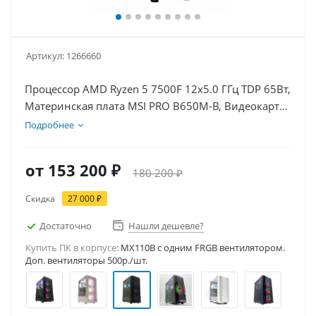
Артикул:
1266660
Процессор AMD Ryzen 5 7500F 12x5.0 ГГц TDP 65Вт,
Материнская плата MSI PRO B650M-B, Видеокарта
RTX 5060Ti 16Гб, Память DDR5 32Gb, Диски SSD
Подробнее
1000Гб + HDD 2Тб, БП 600Вт
от
153 200 ₽
180 200 ₽
Скидка
27 000 ₽
Достаточно
Нашли дешевле?
Купить ПК в корпусе:
MX110B c одним FRGB вентилятором.
Доп. вентиляторы 500р./шт.