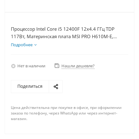
Процессор Intel Core i5 12400F 12x4.4 ГГц TDP
117Вт, Материнская плата MSI PRO H610M-E,
Видеокарта RTX 5060Ti 16Гб, Память DDR4 64Gb,
Подробнее
Диски SSD 500Гб, БП 600Вт
Нет в наличии
Нашли дешевле?
Поделиться
Цена действительна при покупке в офисе, при оформлении
заказа по телефону, через WhatsApp или через интернет-
магазин.