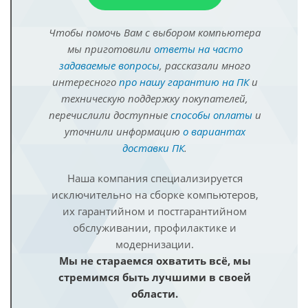
Чтобы помочь Вам с выбором компьютера
мы приготовили
ответы на часто
задаваемые вопросы
, рассказали много
интересного
про нашу гарантию на ПК
и
техническую поддержку покупателей,
перечислили доступные
способы оплаты
и
уточнили информацию
о вариантах
доставки ПК
.
Наша компания специализируется
исключительно на сборке компьютеров,
их гарантийном и постгарантийном
обслуживании, профилактике и
модернизации.
Мы не стараемся охватить всё, мы
стремимся быть лучшими в своей
области.