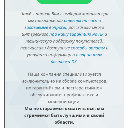
Чтобы помочь Вам с выбором компьютера
мы приготовили
ответы на часто
задаваемые вопросы
, рассказали много
интересного
про нашу гарантию на ПК
и
техническую поддержку покупателей,
перечислили доступные
способы оплаты
и
уточнили информацию
о вариантах
доставки ПК
.
Наша компания специализируется
исключительно на сборке компьютеров,
их гарантийном и постгарантийном
обслуживании, профилактике и
модернизации.
Мы не стараемся охватить всё, мы
стремимся быть лучшими в своей
области.