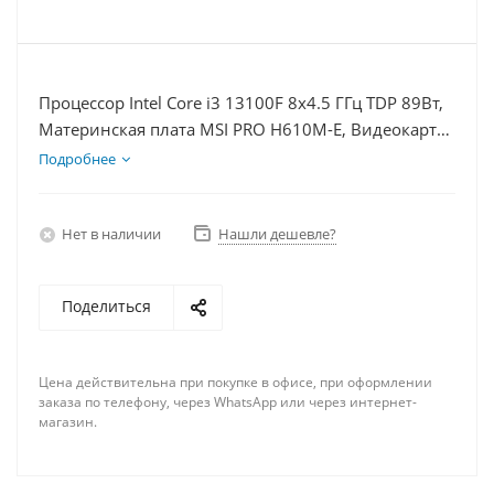
Процессор Intel Core i3 13100F 8x4.5 ГГц TDP 89Вт,
Материнская плата MSI PRO H610M-E, Видеокарта
RTX 5060Ti 8Гб, Память DDR4 64Gb, Диски
Подробнее
SSD 500Гб + HDD 1Тб, БП 600Вт
Нет в наличии
Нашли дешевле?
Поделиться
Цена действительна при покупке в офисе, при оформлении
заказа по телефону, через WhatsApp или через интернет-
магазин.