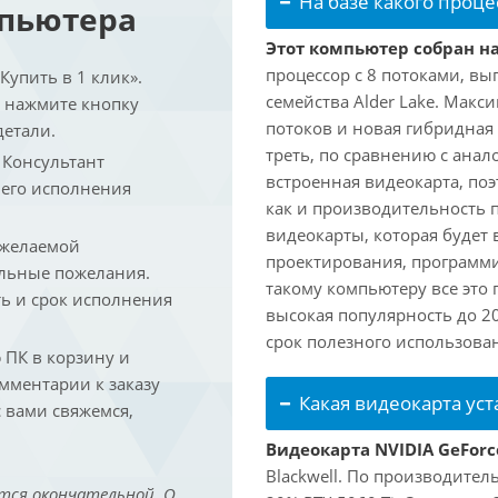
На базе какого проце
мпьютера
Этот компьютер собран на 
процессор с 8 потоками, вы
упить в 1 клик».
семейства Alder Lake. Макс
и нажмите кнопку
потоков и новая гибридная
детали.
треть, по сравнению с анал
. Консультант
встроенная видеокарта, по
 его исполнения
как и производительность 
видеокарты, которая будет 
 желаемой
проектирования, программ
льные пожелания.
такому компьютеру все это
ть и срок исполнения
высокая популярность до 2
срок полезного использован
ПК в корзину и
омментарии к заказу
Какая видеокарта ус
 вами свяжемся,
Видеокарта NVIDIA GeForc
Blackwell. По производител
тся окончательной. О