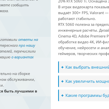
20% RTX 5060 Ti. Оснащена 
можете сообщить
В играх видеокарта показыв
каза.
выдаёт 300+ FPS, Valorant —
работают стабильно.
RTX 5060 полезна за преде
инженерные расчёты. Дизай
Cinema 4D, Adobe Premiere P
иготовили
ответы на
обработке видео 4K, ИИ-фи
нтересного
про нашу
обучение, нейросети и ана
ателей, перечислили
геймеров, творческих проф
рмацию
о вариантах
Как выбрать внешний
ельно на сборке
йном обслуживании,
Как увеличить мощно
и.
ся быть лучшими в
Какие программы буд