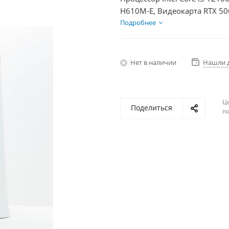
H610M-E, Видеокарта RTX 50
600Вт
Подробнее
Нет в наличии
Нашли 
Ц
Поделиться
по