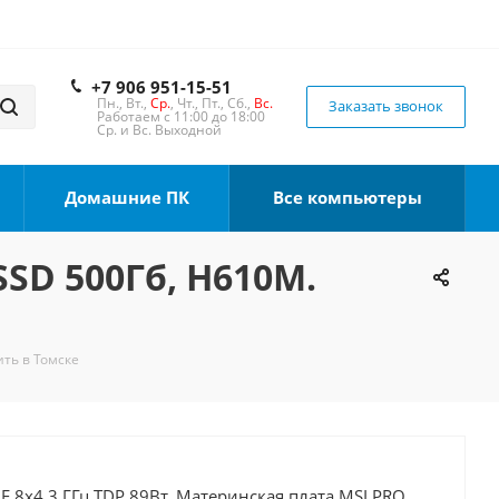
+7 906 951-15-51
Пн., Вт.,
Ср.
, Чт., Пт., Сб.,
Вс.
Заказать звонок
Работаем с 11:00 до 18:00
Ср. и Вс. Выходной
Домашние ПК
Все компьютеры
SSD 500Гб, H610M.
ить в Томске
0F 8x4.3 ГГц TDP 89Вт, Материнская плата MSI PRO