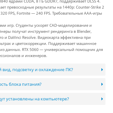
3840 ядрами CUDA, 8 ГБ GDDR7, поддерживает DLSS 4.
ает превосходные результаты на 1440p: Counter-Strike 2
 320 FPS, Fortnite — 240 FPS. Требовательные AAA-игры
лами игр. Студенты ускорят CAD-моделирование и
неры получат инструмент рендеринга в Blender,
ro и DaVinci Resolve. Видеокарта эффективна при
льтрах и цветокоррекции. Поддерживает машинное
лиз данных. RTX 5060 — универсальный помощник для
ессионалов и инженеров.
 вид, подсветку и охлаждение ПК?
сть блока питания?
ут установлены на компьютере?