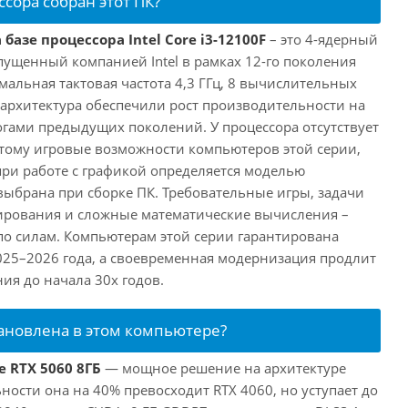
ссора собран этот ПК?
базе процессора Intel Core i3-12100F
– это 4-ядерный
пущенный компанией Intel в рамках 12-го поколения
имальная тактовая частота 4,3 ГГц, 8 вычислительных
 архитектура обеспечили рост производительности на
огами предыдущих поколений. У процессора отсутствует
этому игровые возможности компьютеров этой серии,
при работе с графикой определяется моделью
выбрана при сборке ПК. Требовательные игры, задачи
ирования и сложные математические вычисления –
 по силам. Компьютерам этой серии гарантирована
025–2026 года, а своевременная модернизация продлит
ия до начала 30х годов.
тановлена в этом компьютере?
e RTX 5060 8ГБ
— мощное решение на архитектуре
ьности она на 40% превосходит RTX 4060, но уступает до