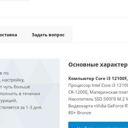
оставка
Задать вопрос
Основные характе
в по
Компьютер Core i3 12100F,
, настройку,
Процессор Intel Core i3 121
ит чуть больше
CR-1200E, Материнская пла
ыполнить в течении
Накопитель SSD 500Гб M.2 M
гураций,
Видеокарта nVidia GeForce 
вляется за 1-3 дня.
80+ Bronze