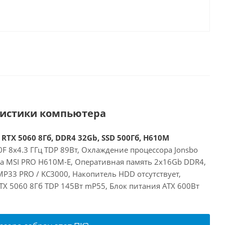
ристики компьютера
 RTX 5060 8Гб, DDR4 32Gb, SSD 500Гб, H610M
00F 8x4.3 ГГц TDP 89Вт, Охлаждение процессора Jonsbo
та MSI PRO H610M-E, Оперативная память 2x16Gb DDR4,
P33 PRO / KC3000, Накопитель HDD отсутствует,
RTX 5060 8Гб TDP 145Вт mP55, Блок питания ATX 600Вт