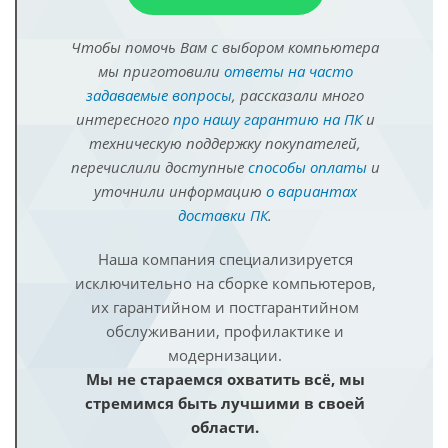
Чтобы помочь Вам с выбором компьютера
мы приготовили
ответы на часто
задаваемые вопросы
, рассказали много
интересного
про нашу гарантию на ПК
и
техническую поддержку покупателей,
перечислили доступные
способы оплаты
и
уточнили информацию
о вариантах
доставки ПК
.
Наша компания специализируется
исключительно на сборке компьютеров,
их гарантийном и постгарантийном
обслуживании, профилактике и
модернизации.
Мы не стараемся охватить всё, мы
стремимся быть лучшими в своей
области.