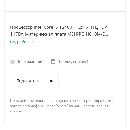
Процессор Intel Core i5 12400F 12x4.4 ГГц TDP
117Вт, Материнская плата MSI PRO H610M-E,
Видеокарта RTX 5060Ti 8Гб, Память DDR4 32Gb,
Подробнее
Диски SSD 500Гб + HDD 2Тб, БП 600Вт
Нет в наличии
Нашли дешевле?
Поделиться
Цена действительна при покупке в офисе, при оформлении
заказа по телефону, через WhatsApp или через интернет-
магазин.