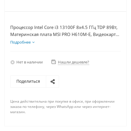
Процессор Intel Core i3 13100F 8x4.5 ГГц TDP 89Вт,
Материнская плата MSI PRO H610M-E, Видеокарта
RTX 5060Ti 16Гб, Память DDR4 16Gb, Диски
Подробнее
SSD 500Гб + HDD 2Тб, БП 600Вт
Нет в наличии
Нашли дешевле?
Поделиться
Цена действительна при покупке в офисе, при оформлении
заказа по телефону, через WhatsApp или через интернет-
магазин.