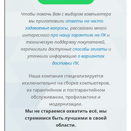
Чтобы помочь Вам с выбором компьютера
мы приготовили
ответы на часто
задаваемые вопросы
, рассказали много
интересного
про нашу гарантию на ПК
и
техническую поддержку покупателей,
перечислили доступные
способы оплаты
и
уточнили информацию
о вариантах
доставки ПК
.
Наша компания специализируется
исключительно на сборке компьютеров,
их гарантийном и постгарантийном
обслуживании, профилактике и
модернизации.
Мы не стараемся охватить всё, мы
стремимся быть лучшими в своей
области.