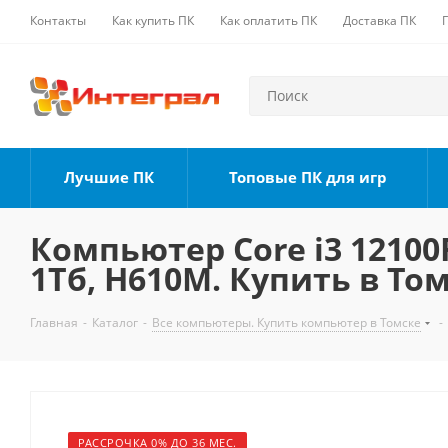
Контакты
Как купить ПК
Как оплатить ПК
Доставка ПК
Лучшие ПК
Топовые ПК для игр
Компьютер Core i3 12100F
1Тб, H610M. Купить в То
Главная
-
Каталог
-
Все компьютеры. Купить компьютер в Томске
-
РАССРОЧКА 0% ДО 36 МЕС.