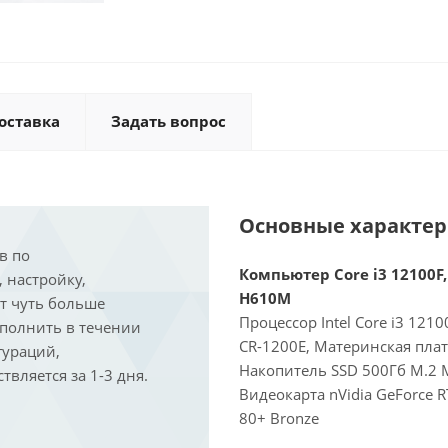
оставка
Задать вопрос
Основные характе
в по
Компьютер Core i3 12100F, 
, настройку,
H610M
ит чуть больше
Процессор Intel Core i3 121
ыполнить в течении
CR-1200E, Материнская пла
гураций,
Накопитель SSD 500Гб M.2 
вляется за 1-3 дня.
Видеокарта nVidia GeForce 
80+ Bronze