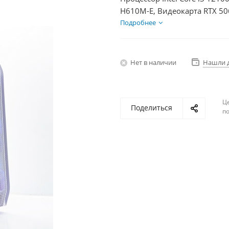
H610M-E, Видеокарта RTX 50
HDD 1Тб, БП 600Вт
Подробнее
Нет в наличии
Нашли 
Ц
Поделиться
по