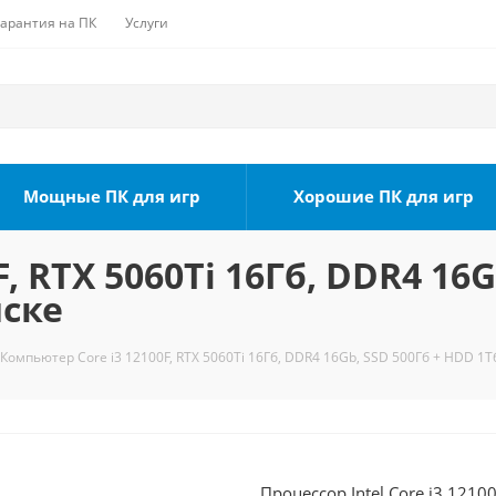
Гарантия на ПК
Услуги
Мощные ПК для игр
Хорошие ПК для игр
, RTX 5060Ti 16Гб, DDR4 16G
мске
Компьютер Core i3 12100F, RTX 5060Ti 16Гб, DDR4 16Gb, SSD 500Гб + HDD 1Т
Процессор Intel Core i3 1210