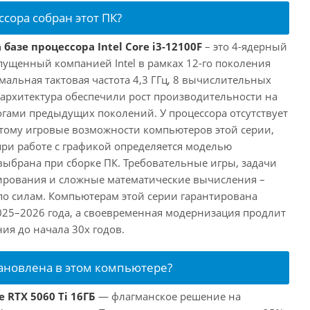
ссора собран этот ПК?
базе процессора Intel Core i3-12100F
– это 4-ядерный
пущенный компанией Intel в рамках 12-го поколения
имальная тактовая частота 4,3 ГГц, 8 вычислительных
 архитектура обеспечили рост производительности на
огами предыдущих поколений. У процессора отсутствует
этому игровые возможности компьютеров этой серии,
при работе с графикой определяется моделью
выбрана при сборке ПК. Требовательные игры, задачи
ирования и сложные математические вычисления –
 по силам. Компьютерам этой серии гарантирована
025–2026 года, а своевременная модернизация продлит
ия до начала 30х годов.
тановлена в этом компьютере?
 RTX 5060 Ti 16ГБ
— флагманское решение на