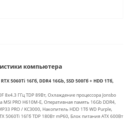
ристики компьютера
RTX 5060Ti 16Гб, DDR4 16Gb, SSD 500Гб + HDD 1Тб,
00F 8x4.3 ГГц TDP 89Вт, Охлаждение процессора Jonsbo
та MSI PRO H610M-E, Оперативная память 16Gb DDR4,
MP33 PRO / KC3000, Накопитель HDD 1Тб WD Purple,
RTX 5060Ti 16Гб TDP 180Вт mP60, Блок питания ATX 600Вт