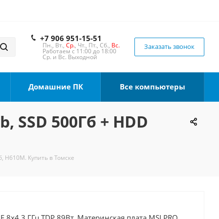
+7 906 951-15-51
Пн., Вт.,
Ср.
, Чт., Пт., Сб.,
Вс.
Заказать звонок
Работаем с 11:00 до 18:00
Ср. и Вс. Выходной
Домашние ПК
Все компьютеры
b, SSD 500Гб + HDD
б, H610M. Купить в Томске
0F 8x4.3 ГГц TDP 89Вт, Материнская плата MSI PRO