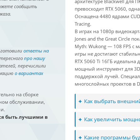
архитектуре Blackwell для 
можете сообщить
превосходит RTX 5060, одна
каза.
Оснащена 4480 ядрами CUDA
Tracing.
В играх на 1080p видеокарт
Jones and the Great Circle п
Myth: Wukong — 108 FPS с 
иготовили
ответы на
игры не достигают стабильн
нтересного
про нашу
RTX 5060 Ti 16ГБ идеальна
ателей, перечислили
мощный инструмент для 3D-м
рмацию
о вариантах
поддержкой лучей. Специал
многослойных проектов в Dav
ельно на сборке
Как выбрать внешний
йном обслуживании,
и.
ся быть лучшими в
Как увеличить мощно
Какие программы буд