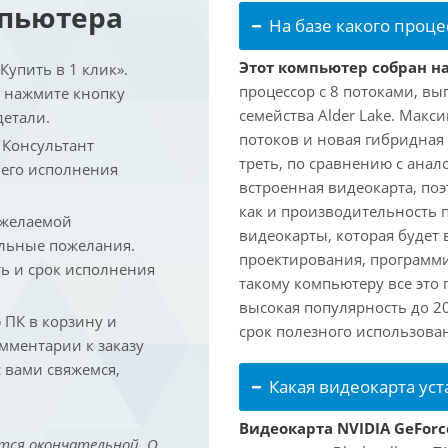
мпьютера
На базе какого проце
Этот компьютер собран на 
упить в 1 клик».
процессор с 8 потоками, вы
и нажмите кнопку
семейства Alder Lake. Макс
детали.
потоков и новая гибридная
. Консультант
треть, по сравнению с анал
 его исполнения
встроенная видеокарта, по
как и производительность 
 желаемой
видеокарты, которая будет 
льные пожелания.
проектирования, программ
ть и срок исполнения
такому компьютеру все это
высокая популярность до 2
ПК в корзину и
срок полезного использован
омментарии к заказу
 вами свяжемся,
Какая видеокарта ус
Видеокарта NVIDIA GeForce
тся окончательной. О