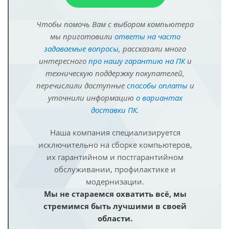
Чтобы помочь Вам с выбором компьютера
мы приготовили
ответы на часто
задаваемые вопросы
, рассказали много
интересного
про нашу гарантию на ПК
и
техническую поддержку покупателей,
перечислили доступные
способы оплаты
и
уточнили информацию
о вариантах
доставки ПК
.
Наша компания специализируется
исключительно на сборке компьютеров,
их гарантийном и постгарантийном
обслуживании, профилактике и
модернизации.
Мы не стараемся охватить всё, мы
стремимся быть лучшими в своей
области.