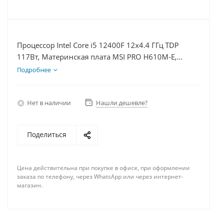
Процессор Intel Core i5 12400F 12x4.4 ГГц TDP
117Вт, Материнская плата MSI PRO H610M-E,
Видеокарта RTX 5060 8Гб, Память DDR4 16Gb,
Подробнее
Диски SSD 500Гб + HDD 2Тб, БП 600Вт
Нет в наличии
Нашли дешевле?
Поделиться
Цена действительна при покупке в офисе, при оформлении
заказа по телефону, через WhatsApp или через интернет-
магазин.