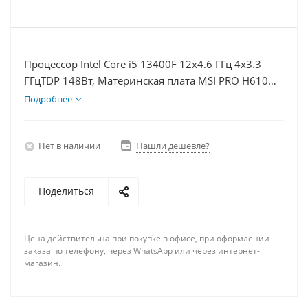
Процессор Intel Core i5 13400F 12x4.6 ГГц 4x3.3
ГГцTDP 148Вт, Материнская плата MSI PRO H610M-
E, Видеокарта RTX 5060Ti 8Гб, Память DDR4 16Gb,
Подробнее
Диски SSD 500Гб + HDD 2Тб, БП 600Вт
Нет в наличии
Нашли дешевле?
Поделиться
Цена действительна при покупке в офисе, при оформлении
заказа по телефону, через WhatsApp или через интернет-
магазин.