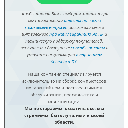
Чтобы помочь Вам с выбором компьютера
мы приготовили
ответы на часто
задаваемые вопросы
, рассказали много
интересного
про нашу гарантию на ПК
и
техническую поддержку покупателей,
перечислили доступные
способы оплаты
и
уточнили информацию
о вариантах
доставки ПК
.
Наша компания специализируется
исключительно на сборке компьютеров,
их гарантийном и постгарантийном
обслуживании, профилактике и
модернизации.
Мы не стараемся охватить всё, мы
стремимся быть лучшими в своей
области.