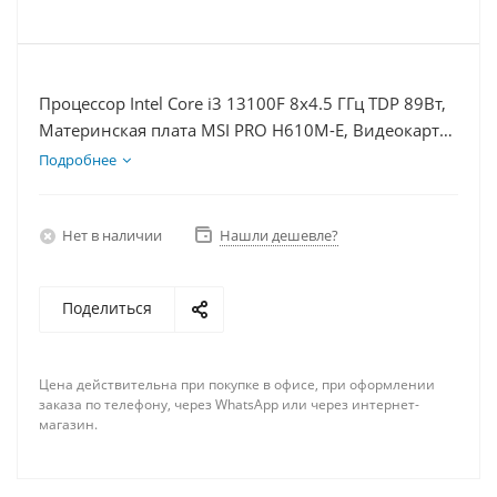
Процессор Intel Core i3 13100F 8x4.5 ГГц TDP 89Вт,
Материнская плата MSI PRO H610M-E, Видеокарта
RTX 5060 8Гб, Память DDR4 64Gb, Диски SSD
Подробнее
1000Гб, БП 600Вт
Нет в наличии
Нашли дешевле?
Поделиться
Цена действительна при покупке в офисе, при оформлении
заказа по телефону, через WhatsApp или через интернет-
магазин.