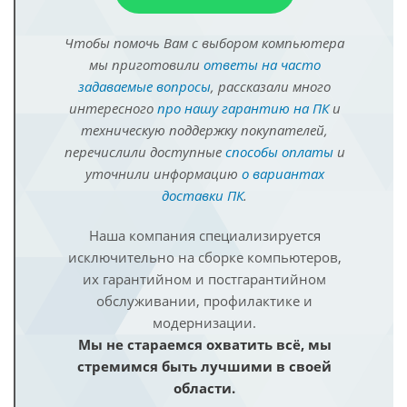
Чтобы помочь Вам с выбором компьютера
мы приготовили
ответы на часто
задаваемые вопросы
, рассказали много
интересного
про нашу гарантию на ПК
и
техническую поддержку покупателей,
перечислили доступные
способы оплаты
и
уточнили информацию
о вариантах
доставки ПК
.
Наша компания специализируется
исключительно на сборке компьютеров,
их гарантийном и постгарантийном
обслуживании, профилактике и
модернизации.
Мы не стараемся охватить всё, мы
стремимся быть лучшими в своей
области.