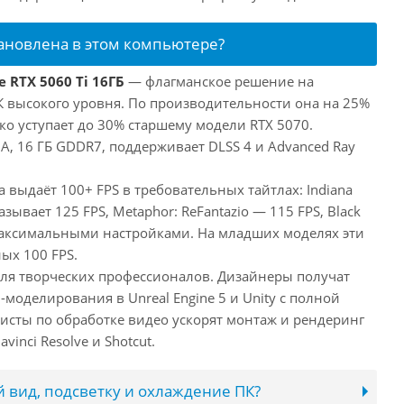
тановлена в этом компьютере?
 RTX 5060 Ti 16ГБ
— флагманское решение на
ПК высокого уровня. По производительности она на 25%
ко уступает до 30% старшему модели RTX 5070.
, 16 ГБ GDDR7, поддерживает DLSS 4 и Advanced Ray
а выдаёт 100+ FPS в требовательных тайтлах: Indiana
оказывает 125 FPS, Metaphor: ReFantazio — 115 FPS, Black
максимальными настройками. На младших моделях эти
ых 100 FPS.
 для творческих профессионалов. Дизайнеры получат
оделирования в Unreal Engine 5 и Unity с полной
исты по обработке видео ускорят монтаж и рендеринг
inci Resolve и Shotcut.
 вид, подсветку и охлаждение ПК?