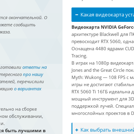
Какая видеокарта ус
тся окончательной. О
можете сообщить
Видеокарта NVIDIA GeForce
каза.
архитектуре Blackwell для 
превосходит RTX 5060, одна
Оснащена 4480 ядрами CUDA
Tracing.
В играх на 1080p видеокарт
иготовили
ответы на
Jones and the Great Circle п
нтересного
про нашу
Myth: Wukong — 108 FPS с 
ателей, перечислили
игры не достигают стабильн
рмацию
о вариантах
RTX 5060 Ti 16ГБ идеальна
мощный инструмент для 3D-м
поддержкой лучей. Специал
ельно на сборке
многослойных проектов в Dav
йном обслуживании,
и.
Как выбрать внешний
ся быть лучшими в