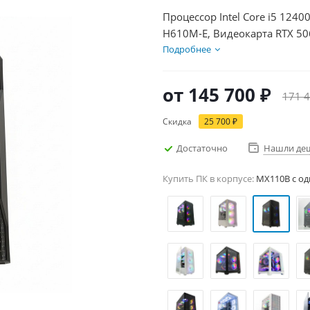
Процессор Intel Core i5 124
H610M-E, Видеокарта RTX 50
HDD 2Тб, БП 600Вт
Подробнее
от
145 700 ₽
171 4
Скидка
25 700 ₽
Достаточно
Нашли де
Купить ПК в корпусе:
MX110B c од