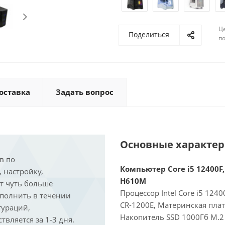
Ц
Поделиться
по
оставка
Задать вопрос
Основные характе
в по
Компьютер Core i5 12400F,
, настройку,
H610M
ит чуть больше
Процессор Intel Core i5 124
ыполнить в течении
CR-1200E, Материнская пла
гураций,
Накопитель SSD 1000Гб M.2
вляется за 1-3 дня.