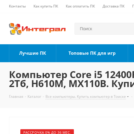
Контакты
Как купить ПК
Как оплатить ПК
Доставка ПК
Лучшие ПК
Топовые ПК для игр
Компьютер Core i5 12400F
2Тб, H610M, MX110B. Куп
Главная
-
Каталог
-
Все компьютеры. Купить компьютер в Томске
-
РАССРОЧКА 0% ДО 36 МЕС.