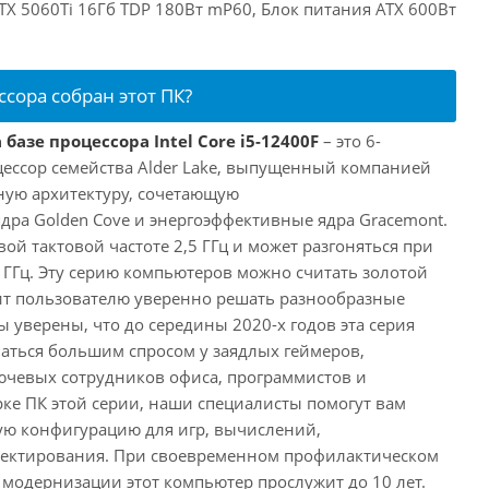
RTX 5060Ti 16Гб TDP 180Вт mP60, Блок питания ATX 600Вт
ссора собран этот ПК?
базе процессора Intel Core i5-12400F
– это 6-
ессор семейства Alder Lake, выпущенный компанией
дную архитектуру, сочетающую
ра Golden Cove и энергоэффективные ядра Gracemont.
вой тактовой частоте 2,5 ГГц и может разгоняться при
 ГГц. Эту серию компьютеров можно считать золотой
ит пользователю уверенно решать разнообразные
 уверены, что до середины 2020-х годов эта серия
аться большим спросом у заядлых геймеров,
ючевых сотрудников офиса, программистов и
ке ПК этой серии, наши специалисты помогут вам
ую конфигурацию для игр, вычислений,
ектирования. При своевременном профилактическом
модернизации этот компьютер прослужит до 10 лет.