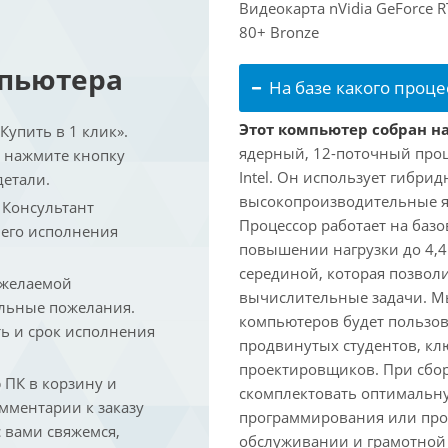
Видеокарта nVidia GeForce 
80+ Bronze
мпьютера
На базе какого проце
Этот компьютер собран на 
упить в 1 клик».
ядерный, 12-поточный проц
и нажмите кнопку
Intel. Он использует гибри
детали.
высокопроизводительные яд
. Консультант
Процессор работает на базо
 его исполнения
повышении нагрузки до 4,4
серединой, которая позвол
 желаемой
вычислительные задачи. Мы
льные пожелания.
компьютеров будет пользов
ть и срок исполнения
продвинутых студентов, кл
проектировщиков. При сбор
ПК в корзину и
скомплектовать оптимальн
омментарии к заказу
программирования или про
 вами свяжемся,
обслуживании и грамотной 