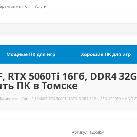
Гарантия на ПК
Услуги
Мощные ПК для игр
Хорошие ПК для игр
, RTX 5060Ti 16Гб, DDR4 32G
ить ПК в Томске
Компьютер Core i5 12400F, RTX 5060Ti 16Гб, DDR4 32Gb, SSD 1000Гб + HDD 2
Артикул:
1266854