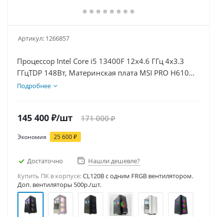
Артикул:
1266857
Процессор Intel Core i5 13400F 12x4.6 ГГц 4x3.3
ГГцTDP 148Вт, Материнская плата MSI PRO H610M-
E, Видеокарта RTX 5060Ti 16Гб, Память
Подробнее
DDR4 32Gb, Диски SSD 1000Гб + HDD 1Тб, БП
600Вт
145 400
₽
/шт
171 000
₽
Экономия
25 600
₽
Достаточно
Нашли дешевле?
Купить ПК в корпусе:
CL120B c одним FRGB вентилятором.
Доп. вентиляторы 500р./шт.