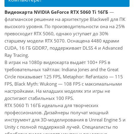
Видеокарта NVIDIA GeForce RTX 5060 Ti 16ГБ
—
флагманское решение на архитектуре Blackwell для ПК
высокого уровня. По производительности она на 25%
превосходит RTX 5060, однако уступает до 30%
старшему модели RTX 5070. Оснащена 4480 ядрами
CUDA, 16 ГБ GDDR7, поддерживает DLSS 4 и Advanced
Ray Tracing.
В играх на 1080p видеокарта выдаёт 100+ FPS в
требовательных тайтлах: Indiana Jones and the Great
Circle показывает 125 FPS, Metaphor: ReFantazio — 115
FPS, Black Myth: Wukong — 108 FPS с максимальными
настройками. На младших моделях эти игры не
достигают стабильных 100 FPS.
RTX 5060 Ti 16ГБ идеальна для творческих
профессионалов. Дизайнеры получат мощный
инструмент для 3D-моделирования в Unreal Engine 5 и
Unity с полной поддержкой лучей. Специалисты по