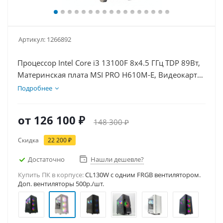
Артикул:
1266892
Процессор Intel Core i3 13100F 8x4.5 ГГц TDP 89Вт,
Материнская плата MSI PRO H610M-E, Видеокарта
RTX 5060Ti 16Гб, Память DDR4 16Gb, Диски SSD
Подробнее
1000Гб + HDD 2Тб, БП 600Вт
от
126 100 ₽
148 300 ₽
Скидка
22 200 ₽
Достаточно
Нашли дешевле?
Купить ПК в корпусе:
CL130W c одним FRGB вентилятором.
Доп. вентиляторы 500р./шт.