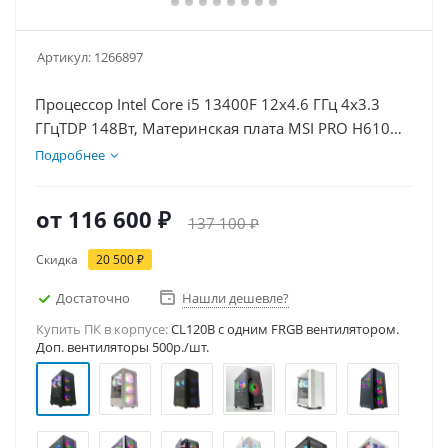
Артикул:
1266897
Процессор Intel Core i5 13400F 12x4.6 ГГц 4x3.3
ГГцTDP 148Вт, Материнская плата MSI PRO H610M-
E, Видеокарта RTX 5060Ti 16Гб, Память
Подробнее
DDR4 16Gb, Диски SSD 1000Гб, БП 600Вт
от
116 600 ₽
137 100 ₽
Скидка
20 500 ₽
Достаточно
Нашли дешевле?
Купить ПК в корпусе:
CL120B c одним FRGB вентилятором.
Доп. вентиляторы 500р./шт.