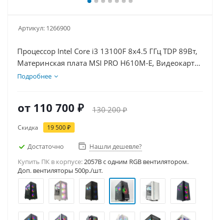
Артикул:
1266900
Процессор Intel Core i3 13100F 8x4.5 ГГц TDP 89Вт,
Материнская плата MSI PRO H610M-E, Видеокарта
RTX 5060Ti 16Гб, Память DDR4 16Gb, Диски SSD
Подробнее
1000Гб, БП 600Вт
от
110 700 ₽
130 200 ₽
Скидка
19 500 ₽
Достаточно
Нашли дешевле?
Купить ПК в корпусе:
2057B c одним RGB вентилятором.
Доп. вентиляторы 500р./шт.