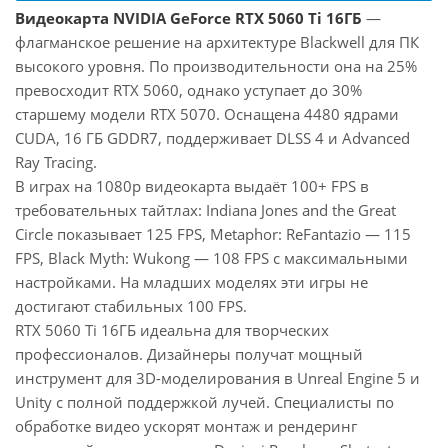
Видеокарта NVIDIA GeForce RTX 5060 Ti 16ГБ
—
флагманское решение на архитектуре Blackwell для ПК
высокого уровня. По производительности она на 25%
превосходит RTX 5060, однако уступает до 30%
старшему модели RTX 5070. Оснащена 4480 ядрами
CUDA, 16 ГБ GDDR7, поддерживает DLSS 4 и Advanced
Ray Tracing.
В играх на 1080p видеокарта выдаёт 100+ FPS в
требовательных тайтлах: Indiana Jones and the Great
Circle показывает 125 FPS, Metaphor: ReFantazio — 115
FPS, Black Myth: Wukong — 108 FPS с максимальными
настройками. На младших моделях эти игры не
достигают стабильных 100 FPS.
RTX 5060 Ti 16ГБ идеальна для творческих
профессионалов. Дизайнеры получат мощный
инструмент для 3D-моделирования в Unreal Engine 5 и
Unity с полной поддержкой лучей. Специалисты по
обработке видео ускорят монтаж и рендеринг