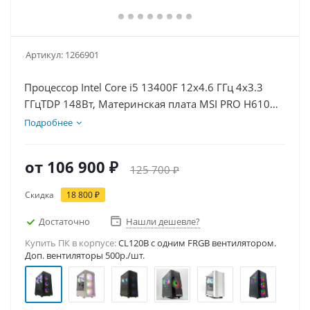
Артикул:
1266901
Процессор Intel Core i5 13400F 12x4.6 ГГц 4x3.3
ГГцTDP 148Вт, Материнская плата MSI PRO H610M-
E, Видеокарта RTX 5060 8Гб, Память DDR4 16Gb,
Подробнее
Диски SSD 1000Гб + HDD 2Тб, БП 600Вт
от
106 900 ₽
125 700 ₽
Скидка
18 800 ₽
Достаточно
Нашли дешевле?
Купить ПК в корпусе:
CL120B c одним FRGB вентилятором.
Доп. вентиляторы 500р./шт.