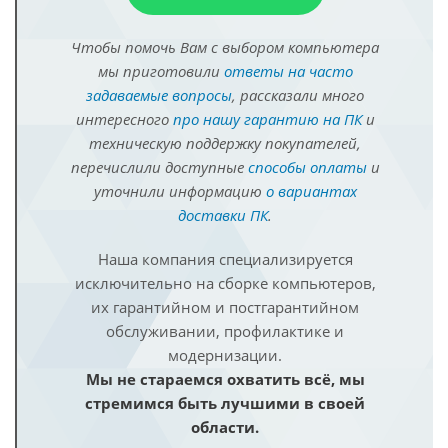
Чтобы помочь Вам с выбором компьютера
мы приготовили
ответы на часто
задаваемые вопросы
, рассказали много
интересного
про нашу гарантию на ПК
и
техническую поддержку покупателей,
перечислили доступные
способы оплаты
и
уточнили информацию
о вариантах
доставки ПК
.
Наша компания специализируется
исключительно на сборке компьютеров,
их гарантийном и постгарантийном
обслуживании, профилактике и
модернизации.
Мы не стараемся охватить всё, мы
стремимся быть лучшими в своей
области.