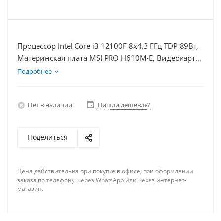
Процессор Intel Core i3 12100F 8x4.3 ГГц TDP 89Вт,
Материнская плата MSI PRO H610M-E, Видеокарта
RTX 5060 8Гб, Память DDR4 16Gb, Диски SSD
Подробнее
1000Гб + HDD 2Тб, БП 600Вт
Нет в наличии
Нашли дешевле?
Поделиться
Цена действительна при покупке в офисе, при оформлении
заказа по телефону, через WhatsApp или через интернет-
магазин.