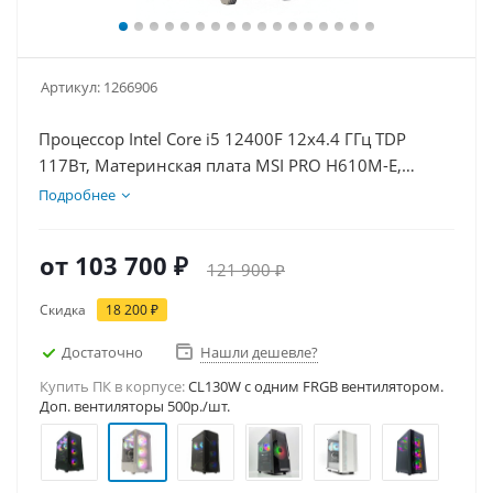
Артикул:
1266906
Процессор Intel Core i5 12400F 12x4.4 ГГц TDP
117Вт, Материнская плата MSI PRO H610M-E,
Видеокарта RTX 5060 8Гб, Память DDR4 16Gb,
Подробнее
Диски SSD 1000Гб + HDD 1Тб, БП 600Вт
от
103 700 ₽
121 900 ₽
Скидка
18 200 ₽
Достаточно
Нашли дешевле?
Купить ПК в корпусе:
CL130W c одним FRGB вентилятором.
Доп. вентиляторы 500р./шт.