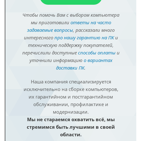
Чтобы помочь Вам с выбором компьютера
мы приготовили
ответы на часто
задаваемые вопросы
, рассказали много
интересного
про нашу гарантию на ПК
и
техническую поддержку покупателей,
перечислили доступные
способы оплаты
и
уточнили информацию
о вариантах
доставки ПК
.
Наша компания специализируется
исключительно на сборке компьютеров,
их гарантийном и постгарантийном
обслуживании, профилактике и
модернизации.
Мы не стараемся охватить всё, мы
стремимся быть лучшими в своей
области.