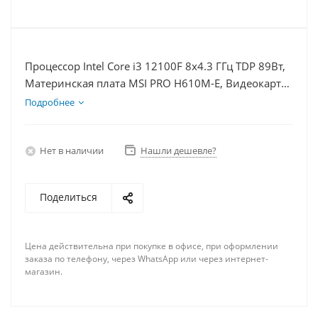
Процессор Intel Core i3 12100F 8x4.3 ГГц TDP 89Вт,
Материнская плата MSI PRO H610M-E, Видеокарта
RTX 5060Ti 8Гб, Память DDR4 16Gb, Диски SSD
Подробнее
1000Гб + HDD 1Тб, БП 600Вт
Нет в наличии
Нашли дешевле?
Поделиться
Цена действительна при покупке в офисе, при оформлении
заказа по телефону, через WhatsApp или через интернет-
магазин.