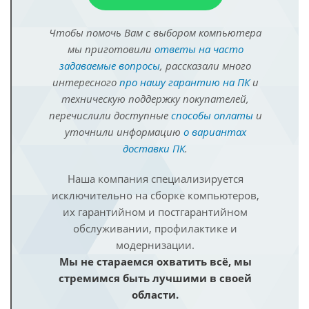
Чтобы помочь Вам с выбором компьютера
мы приготовили
ответы на часто
задаваемые вопросы
, рассказали много
интересного
про нашу гарантию на ПК
и
техническую поддержку покупателей,
перечислили доступные
способы оплаты
и
уточнили информацию
о вариантах
доставки ПК
.
Наша компания специализируется
исключительно на сборке компьютеров,
их гарантийном и постгарантийном
обслуживании, профилактике и
модернизации.
Мы не стараемся охватить всё, мы
стремимся быть лучшими в своей
области.