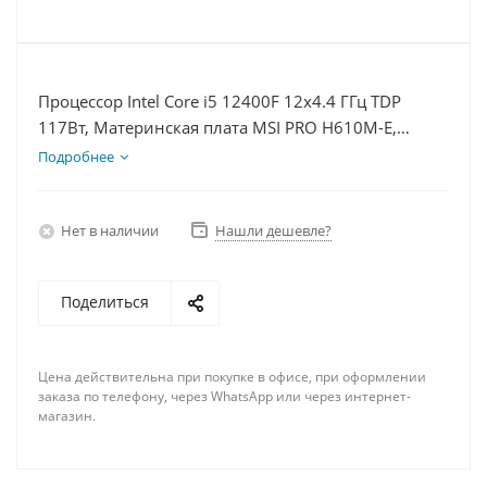
Процессор Intel Core i5 12400F 12x4.4 ГГц TDP
117Вт, Материнская плата MSI PRO H610M-E,
Видеокарта RTX 5070 12Гб, Память DDR4 64Gb,
Подробнее
Диски SSD 1000Гб, БП 750Вт
Нет в наличии
Нашли дешевле?
Поделиться
Цена действительна при покупке в офисе, при оформлении
заказа по телефону, через WhatsApp или через интернет-
магазин.