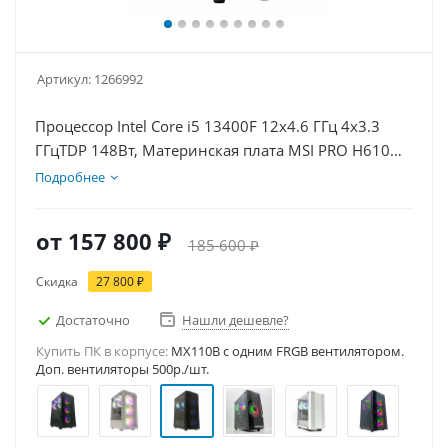
Артикул:
1266992
Процессор Intel Core i5 13400F 12x4.6 ГГц 4x3.3
ГГцTDP 148Вт, Материнская плата MSI PRO H610M-
E, Видеокарта RTX 5070 12Гб, Память DDR4 32Gb,
Подробнее
Диски SSD 1000Гб + HDD 2Тб, БП 750Вт
от
157 800 ₽
185 600 ₽
Скидка
27 800 ₽
Достаточно
Нашли дешевле?
Купить ПК в корпусе:
MX110B c одним FRGB вентилятором.
Доп. вентиляторы 500р./шт.