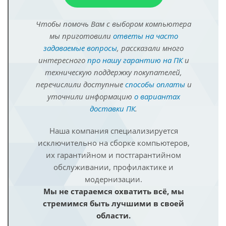
Чтобы помочь Вам с выбором компьютера
мы приготовили
ответы на часто
задаваемые вопросы
, рассказали много
интересного
про нашу гарантию на ПК
и
техническую поддержку покупателей,
перечислили доступные
способы оплаты
и
уточнили информацию
о вариантах
доставки ПК
.
Наша компания специализируется
исключительно на сборке компьютеров,
их гарантийном и постгарантийном
обслуживании, профилактике и
модернизации.
Мы не стараемся охватить всё, мы
стремимся быть лучшими в своей
области.