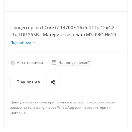
Процессор Intel Core i7 14700F 16x5.4 ГГц 12x4.2
ГГц TDP 253Вт, Материнская плата MSI PRO H610M-
E, Видеокарта RTX 5060Ti 8Гб, Память DDR4 16Gb,
Подробнее
Диски SSD 500Гб + HDD 1Тб, БП 600Вт
Нет в наличии
Нашли дешевле?
Поделиться
Цена действительна при покупке в офисе, при оформлении
заказа по телефону, через WhatsApp или через интернет-
магазин.