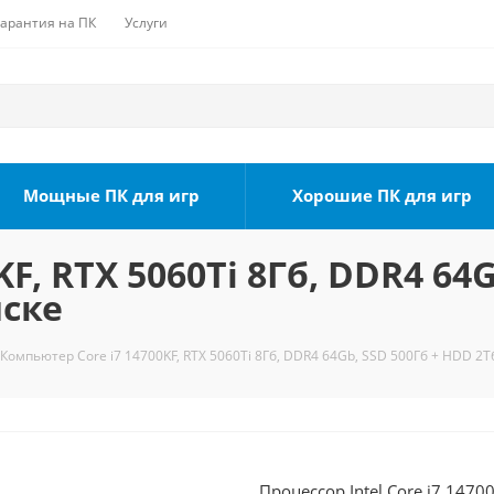
Гарантия на ПК
Услуги
Мощные ПК для игр
Хорошие ПК для игр
F, RTX 5060Ti 8Гб, DDR4 64
мске
Компьютер Core i7 14700KF, RTX 5060Ti 8Гб, DDR4 64Gb, SSD 500Гб + HDD 2Т
Процессор Intel Core i7 1470