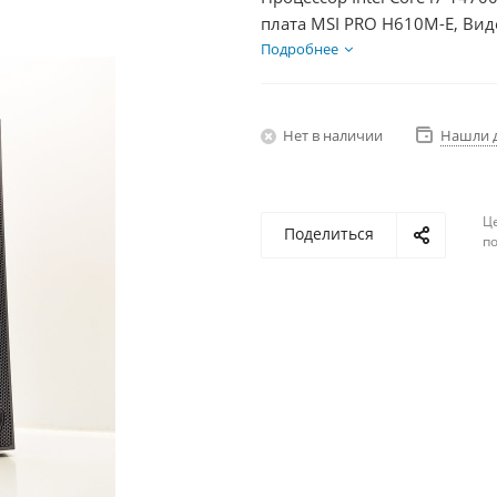
плата MSI PRO H610M-E, Вид
SSD 500Гб + HDD 2Тб, БП 60
Подробнее
Нет в наличии
Нашли 
Ц
Поделиться
по