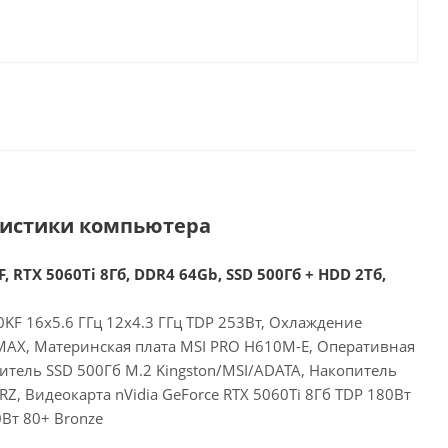
ристики компьютера
, RTX 5060Ti 8Гб, DDR4 64Gb, SSD 500Гб + HDD 2Тб,
00KF 16x5.6 ГГц 12x4.3 ГГц TDP 253Вт, Охлаждение
 MAX, Материнская плата MSI PRO H610M-E, Оперативная
итель SSD 500Гб M.2 Kingston/MSI/ADATA, Накопитель
, Видеокарта nVidia GeForce RTX 5060Ti 8Гб TDP 180Вт
Вт 80+ Bronze