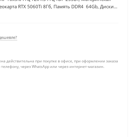
еокарта RTX 5060Ti 8Гб, Память DDR4 64Gb, Диски
0Вт
дешевле?
ена действительна при покупке в офисе, при оформлении заказа
 телефону, через WhatsApp или через интернет-магазин.