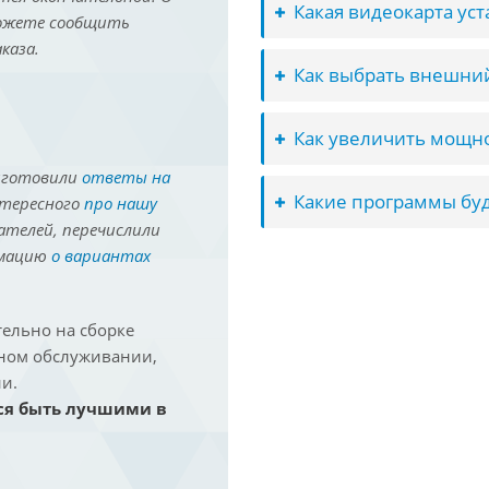
Какая видеокарта ус
можете сообщить
каза.
Как выбрать внешний
Как увеличить мощно
иготовили
ответы на
Какие программы буд
нтересного
про нашу
ателей, перечислили
рмацию
о вариантах
ельно на сборке
йном обслуживании,
и.
ся быть лучшими в