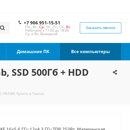
+7 906 951-15-51
Пн., Вт.,
Ср.
, Чт., Пт., Сб.,
Вс.
Заказать звонок
Работаем с 11:00 до 18:00
Ср. и Вс. Выходной
Домашние ПК
Все компьютеры
Gb, SSD 500Гб + HDD
б, H610M. Купить в Томске
0KF 16x5.6 ГГц 12x4.3 ГГц TDP 253Вт, Материнская