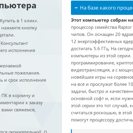
мпьютера
На базе какого проце
Этот компьютер собран на
упить в 1 клик».
процессор семейства Raptor
и нажмите кнопку
чипов. Он оснащен 20 ядра
детали.
12 энергоэффективных ядер
. Консультант
достигать 5.6 ГГц. На сегод
 его исполнения
компьютеры из этой серии.
программирование, криптог
 желаемой
видеотрансляция, а с мощ
льные пожелания.
новейшие игры на соревно
ть и срок исполнения
на всё и прослужат более 
задачи, быстро и качествен
ПК в корзину и
основной софт и, если нужн
омментарии к заказу
этой серии это тот случай,
 вами свяжемся,
считаться роскошью, в это
помогут процессору достич
тся окончательной. О