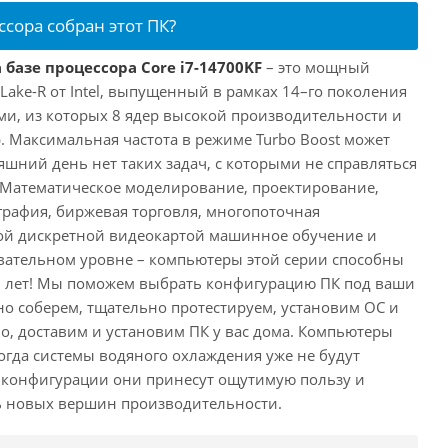
ссора собран этот ПК?
 базе процессора Core i7-14700KF
– это мощный
 Lake-R от Intel, выпущенный в рамках 14–го поколения
ми, из которых 8 ядер высокой производительности и
. Максимальная частота в режиме Turbo Boost может
няшний день нет таких задач, с которыми не справляться
 Математическое моделирование, проектирование,
рафия, биржевая торговля, многопоточная
ной дискретной видеокартой машинное обучение и
вательном уровне – компьютеры этой серии способны
10 лет! Мы поможем выбрать конфигурацию ПК под ваши
но соберем, тщательно протестируем, установим ОС и
о, доставим и установим ПК у вас дома. Компьютеры
 когда системы водяного охлаждения уже не будут
й конфигурации они принесут ощутимую пользу и
ь новых вершин производительности.