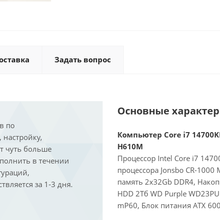
оставка
Задать вопрос
Основные характе
в по
Компьютер Core i7 14700KF
, настройку,
H610M
ит чуть больше
Процессор Intel Core i7 147
ыполнить в течении
процессора Jonsbo CR-1000
гураций,
память 2x32Gb DDR4, Накоп
вляется за 1-3 дня.
HDD 2Тб WD Purple WD23PURZ
mP60, Блок питания ATX 600