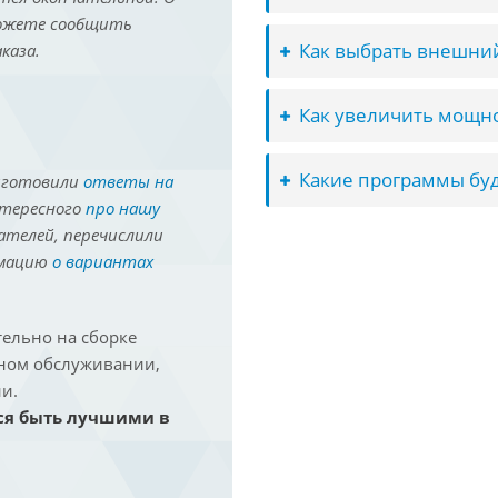
можете сообщить
Как выбрать внешний
каза.
Как увеличить мощно
Какие программы буд
иготовили
ответы на
нтересного
про нашу
ателей, перечислили
рмацию
о вариантах
ельно на сборке
йном обслуживании,
и.
ся быть лучшими в