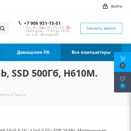
Войти
+7 906 951-15-51
Пн., Вт.,
Ср.
, Чт., Пт., Сб.,
Вс.
Заказать звонок
Работаем с 11:00 до 18:00
Ср. и Вс. Выходной
Домашние ПК
Все компьютеры
0
b, SSD 500Гб, H610M.
0
Купить в Томске
0KF 16x5.6 ГГц 12x4.3 ГГц TDP 253Вт, Материнская