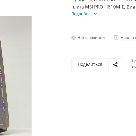
плата MSI PRO H610M-E, Вид
SSD 500Гб, БП 600Вт
Подробнее
Нет в наличии
Нашли 
Ц
Поделиться
по