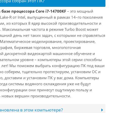
ссора собран этот ПК?
 базе процессора Core i7-14700KF
– это мощный
 Lake-R от Intel, выпущенный в рамках 14–го поколения
ми, из которых 8 ядер высокой производительности и
. Максимальная частота в режиме Turbo Boost может
няшний день нет таких задач, с которыми не справляться
 Математическое моделирование, проектирование,
рафия, биржевая торговля, многопоточная
ной дискретной видеокартой машинное обучение и
вательном уровне – компьютеры этой серии способны
10 лет! Мы поможем выбрать конфигурацию ПК под ваши
но соберем, тщательно протестируем, установим ОС и
о, доставим и установим ПК у вас дома. Компьютеры
 когда системы водяного охлаждения уже не будут
й конфигурации они принесут ощутимую пользу и
ь новых вершин производительности.
тановлена в этом компьютере?