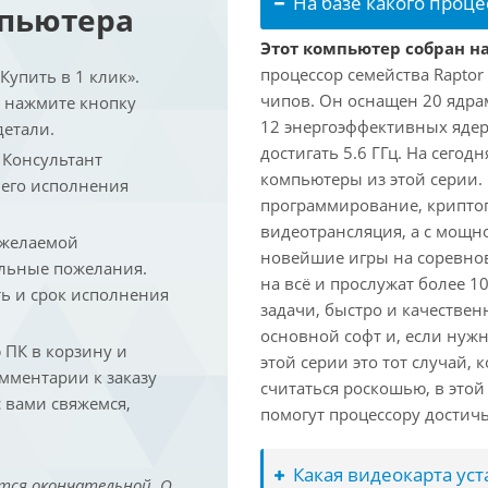
На базе какого проце
мпьютера
Этот компьютер собран на
процессор семейства Raptor
упить в 1 клик».
чипов. Он оснащен 20 ядра
и нажмите кнопку
12 энергоэффективных ядер
детали.
достигать 5.6 ГГц. На сегод
. Консультант
компьютеры из этой серии.
 его исполнения
программирование, криптог
видеотрансляция, а с мощ
 желаемой
новейшие игры на соревно
льные пожелания.
на всё и прослужат более 
ть и срок исполнения
задачи, быстро и качествен
основной софт и, если нужн
ПК в корзину и
этой серии это тот случай,
омментарии к заказу
считаться роскошью, в это
 вами свяжемся,
помогут процессору достич
Какая видеокарта ус
тся окончательной. О