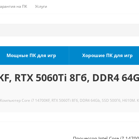
Гарантия на ПК
Услуги
Мощные ПК для игр
Хорошие ПК для игр
F, RTX 5060Ti 8Гб, DDR4 64G
Компьютер Core i7 14700KF, RTX 5060Ti 8Гб, DDR4 64Gb, SSD 500Гб, H610M. 
Процессор Intel Core i7 1470