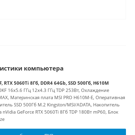
ристики компьютера
, RTX 5060Ti 8Гб, DDR4 64Gb, SSD 500Гб, H610M
00KF 16x5.6 ГГц 12x4.3 ГГц TDP 253Вт, Охлаждение
 MAX, Материнская плата MSI PRO H610M-E, Оперативная
итель SSD 500Гб M.2 Kingston/MSI/ADATA, Накопитель
 nVidia GeForce RTX 5060Ti 8Гб TDP 180Вт mP60, Блок
ze