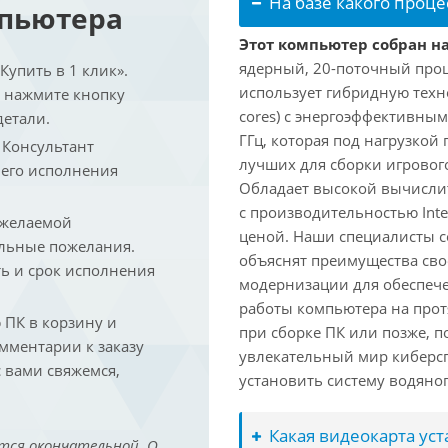
На базе какого проце
мпьютера
Этот компьютер собран на 
ядерный, 20-поточный проце
упить в 1 клик».
использует гибридную техн
и нажмите кнопку
cores) с энергоэффективными
детали.
ГГц, которая под нагрузкой 
. Консультант
лучших для сборки игрового
 его исполнения
Обладает высокой вычислит
с производительностью Inte
 желаемой
ценой. Наши специалисты с
льные пожелания.
объяснят преимущества св
ть и срок исполнения
модернизации для обеспеч
работы компьютера на прот
ПК в корзину и
при сборке ПК или позже, п
омментарии к заказу
увлекательный мир киберс
 вами свяжемся,
установить систему водяно
Какая видеокарта ус
тся окончательной. О