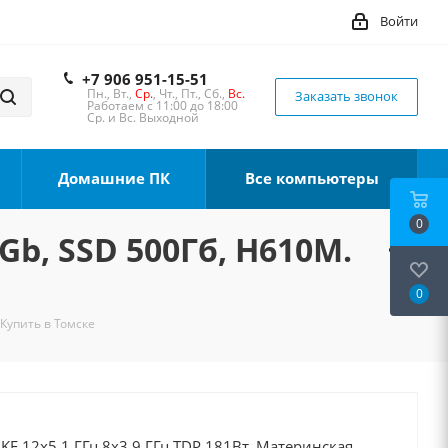
Войти
+7 906 951-15-51
Пн., Вт.,
Ср.
, Чт., Пт., Сб.,
Вс.
Заказать звонок
Работаем с 11:00 до 18:00
Ср. и Вс. Выходной
Домашние ПК
Все компьютеры
0
Gb, SSD 500Гб, H610M.
0
 Купить в Томске
0KF 12x5.1 ГГц 8x3.9 ГГц TDP 181Вт, Материнская