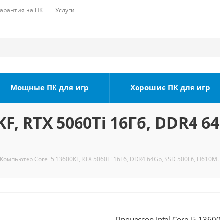
Гарантия на ПК
Услуги
Мощные ПК для игр
Хорошие ПК для игр
F, RTX 5060Ti 16Гб, DDR4 64
Компьютер Core i5 13600KF, RTX 5060Ti 16Гб, DDR4 64Gb, SSD 500Гб, H610M.
Процессор Intel Core i5 1360