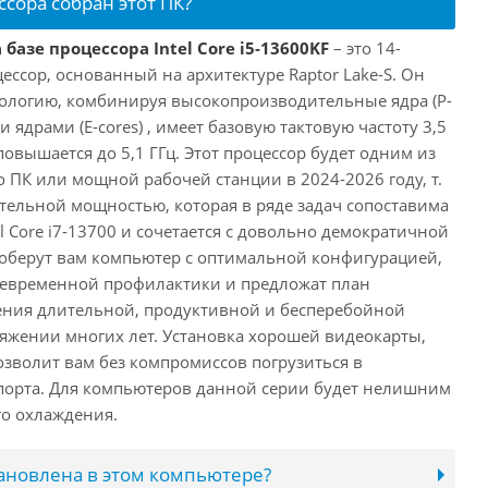
ссора собран этот ПК?
базе процессора Intel Core i5-13600KF
– это 14-
ссор, основанный на архитектуре Raptor Lake-S. Он
ологию, комбинируя высокопроизводительные ядра (P-
 ядрами (E-cores) , имеет базовую тактовую частоту 3,5
повышается до 5,1 ГГц. Этот процессор будет одним из
 ПК или мощной рабочей станции в 2024-2026 году, т.
ельной мощностью, которая в ряде задач сопоставима
l Core i7-13700 и сочетается с довольно демократичной
оберут вам компьютер с оптимальной конфигурацией,
оевременной профилактики и предложат план
ения длительной, продуктивной и бесперебойной
яжении многих лет. Установка хорошей видеокарты,
озволит вам без компромиссов погрузиться в
порта. Для компьютеров данной серии будет нелишним
го охлаждения.
тановлена в этом компьютере?