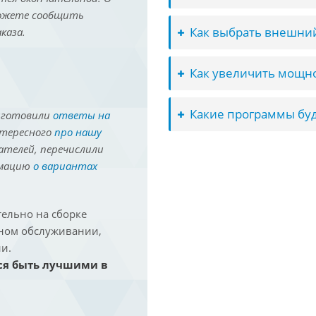
можете сообщить
Как выбрать внешний
каза.
Как увеличить мощно
Какие программы буд
иготовили
ответы на
нтересного
про нашу
ателей, перечислили
рмацию
о вариантах
ельно на сборке
йном обслуживании,
и.
ся быть лучшими в