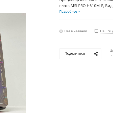
плата MSI PRO H610M-E, Вид
SSD 500Гб, БП 600Вт
Подробнее
Нет в наличии
Нашли 
Ц
Поделиться
по